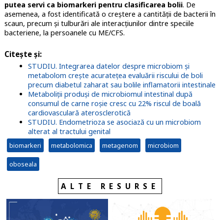
putea servi ca biomarkeri pentru clasificarea bolii
. De
asemenea, a fost identificată o creştere a cantităţii de bacterii în
scaun, precum şi tulburări ale interacţiunilor dintre speciile
bacteriene, la persoanele cu ME/CFS.
Citeşte şi
:
STUDIU. Integrarea datelor despre microbiom şi
metabolom crește acuratețea evaluării riscului de boli
precum diabetul zaharat sau bolile inflamatorii intestinale
Metaboliții produși de microbiomul intestinal după
consumul de carne roșie cresc cu 22% riscul de boală
cardiovasculară aterosclerotică
STUDIU. Endometrioza se asociază cu un microbiom
alterat al tractului genital
biomarkeri
metabolomica
metagenom
microbiom
oboseala
ALTE RESURSE