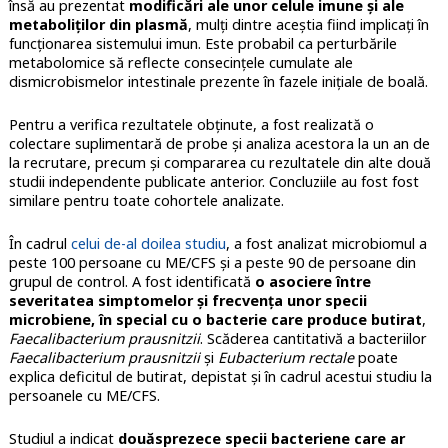
însă au prezentat
modificări ale unor celule imune şi ale
metaboliţilor din plasmă
, mulți dintre aceștia fiind implicați în
funcţionarea sistemului imun. Este probabil ca perturbările
metabolomice să reflecte consecințele cumulate ale
dismicrobismelor intestinale prezente în fazele inițiale de boală.
Pentru a verifica rezultatele obținute, a fost realizată o
colectare suplimentară de probe și analiza acestora la un an de
la recrutare, precum și compararea cu rezultatele din alte două
studii independente publicate anterior. Concluziile au fost fost
similare pentru toate cohortele analizate.
În cadrul
celui de-al doilea studiu
, a fost analizat microbiomul a
peste 100 persoane cu ME/CFS şi a peste 90 de persoane din
grupul de control. A fost identificată
o asociere între
severitatea simptomelor şi frecvenţa unor specii
microbiene, în special cu o bacterie care produce butirat
,
Faecalibacterium prausnitzii
. Scăderea cantitativă a bacteriilor
Faecalibacterium prausnitzii
și
Eubacterium rectale
poate
explica deficitul de butirat, depistat și în cadrul acestui studiu la
persoanele cu ME/CFS.
Studiul a indicat
douăsprezece specii bacteriene care ar