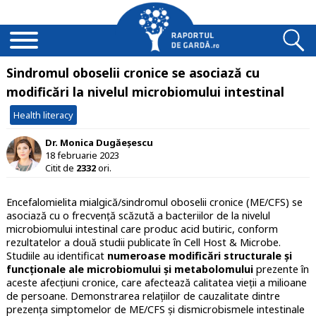
Sindromul oboselii cronice se asociază cu
modificări la nivelul microbiomului intestinal
Health literacy
Dr. Monica Dugăeșescu
18 februarie 2023
Citit de
2332
ori.
Encefalomielita mialgică/sindromul oboselii cronice (ME/CFS) se
asociază cu o frecvenţă scăzută a bacteriilor de la nivelul
microbiomului intestinal care produc acid butiric, conform
rezultatelor a două studii publicate în Cell Host & Microbe.
Studiile au identificat
numeroase modificări structurale şi
funcţionale ale microbiomului și metabolomului
prezente în
aceste afecțiuni cronice, care afectează calitatea vieţii a milioane
de persoane. Demonstrarea relaţiilor de cauzalitate dintre
prezenţa simptomelor de ME/CFS şi dismicrobismele intestinale