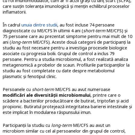
cu rol imunomodulator, cum ar fi acizii grași cu lanț scurt (SCFA),
care susțin toleranța imunologică și mențin echilibrul proceselor
inflamatorii.
În cadrul
unuia dintre studii
, au fost incluse 74 persoane
diagnosticate cu ME/CFS în ultimii 4 ani (
short-term
ME/CFS) şi
75 persoane care au prezentat simptome pentru mai mult de 10
ani (
long-term
ME/CFS). Aceste două categorii de participanți la
studiu au fost necesare pentru a investiga procesele biologice
asociate cu progresia bolii. Grupul de control a inclus 79
persoane. Pentru a studia microbiomul, a fost realizată analiza
metagenomică a probelor de scaun. Profilurile participanților la
studiu au fost completate cu date despre metabolomul
plasmatic și fenotipul clinic.
Persoanele cu
short-term
ME/CFS au avut numeroase
modificări ale diversităţii microbiomului
, printre care o
scădere a bacteriilor producătoare de butirat, triptofan și acid
propionic. Butiratul protejează integritatea barierei intestinale şi
este implicat în modularea răspunsului imun.
Participanții la studiu cu
long-term
ME/CFS au avut un
microbiom similar cu cel al persoanelor din grupul de control,