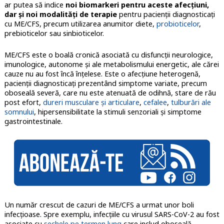
ar putea să indice
noi biomarkeri pentru aceste afecțiuni,
dar și noi modalităţi de terapie
pentru pacienţii diagnosticaţi
cu ME/CFS, precum utilizarea anumitor diete,
probioticelor
,
prebioticelor sau sinbioticelor.
ME/CFS este o boală cronică asociată cu disfuncţii neurologice,
imunologice, autonome şi ale metabolismului energetic, ale cărei
cauze nu au fost încă înţelese. Este o afecţiune heterogenă,
pacienţii diagnosticaţi prezentând simptome variate, precum
oboseală severă, care nu este atenuată de odihnă, stare de rău
post efort,
dureri musculare și articulare
,
cefalee
,
tulburări ale
somnului
, hipersensibilitate la stimuli senzoriali și simptome
gastrointestinale.
Un număr crescut de cazuri de ME/CFS a urmat unor boli
infecțioase. Spre exemplu, infecțiile cu virusul SARS-CoV-2 au fost
asociate cu
sechele pe termen lung
care includ oboseală