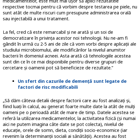
medicamentelor, este mult mai ușor să aplici rezultatele
respective tocmai pentru că vorbim despre testarea pe piele, nu
sunt atât de multe riscuri cum presupune administrarea orală
sau injectabilă a unui tratament.
La fel, cred că este remarcabil și ne arată și un soi de
democratizare în privința acestor noi tehnologii. Nu ne-am fi
gândit în urmă cu 2-5 ani de zile că vom vorbi despre aplicații ale
studiului microbiomului, ale modificărilor la nivelul anumitor
bacterii în domeniul acneei. Asta arată că tehnologiile acestea
sunt din ce în ce mai disponibile pentru diverse grupuri de
cercetare și oamenii pot să beneficieze de rezultate.”
Un sfert din cazurile de demență sunt legate de
factori de risc modificabili
„Să dăm câteva detalii despre factorii care au fost analizați și,
fiind luați în calcul, au generat foarte multe date la atât de mulți
oameni pe o perioadă atât de mare de timp. Datele acestea se
referă la utilizarea medicamentelor, la activitatea fizică (și numai
aici ne putem imagina câte date se pot colecta), nivelul de
educație, orele de somn, dieta, condiții socio-economice (iar
revenim la determinanții sociali ai sănătății). Acestea au fost