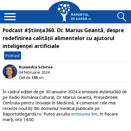
Podcast #Știința360. Dr. Marius Geantă, despre
redefinirea calității alimentelor cu ajutorul
inteligenței artificiale
Podcast
Ruxandra Schitea
04 februarie 2024
Citit de
155
ori.
În cadrul ediției de pe 30 ianuarie 2024 a emisiunii #știința360 de
pe Radio România Cultural, Dr. Marius Geantă, Președintele
Centrului pentru Inovație în Medicină, a comentat cele mai
recente noutăți din domeniul medical publicate pe
Raportuldegardă.ro. Puteți asculta
emisiunea live
, în fiecare
marți, ora 14:00.