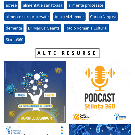
acnee
alimentatie sanatoasa
alimente procesate
alimente ultraprocesate
boala Alzheimer
Corina Negrea
dementa
Dr. Marius Geanta
Radio Romania Cultural
Stiinta360
ALTE RESURSE