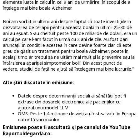
elemente luate în calcul în cei 9 ani de urmărire, în scopul de a
înțelege mai bine boala Alzheimer.
Noi am vorbit în ultimii ani despre faptul că toate investițiile în
dezvoltarea de terapii pentru această boală în ultimii 25-30 de
ani au eșuat. S-au cheltuit peste 100 de miliarde de dolari, era un
calcul pe care l-am făcut în urmă cu 2 ani de zile. Au fost bani
aruncați. În condițiile acestea în care devine foarte clar că este
greu de găsit un tratament pentru boala Alzheimer, poate în
același timp ar trebui să ne uităm mai mult și la prevenire sau la
întârzierea apariției simptomelor bolii. Din acest punct de
vedere, studiul de față ne ajută să înțelegem mai bine lucrurile.”
Alte știri discutate în emisiune:
Datele despre determinanții sociali ai sănătății pot fi
extrase din dosarele electronice ale pacienților cu
ajutorul unui model LLM
OMS: Peste 1,4 milioane de vieți au fost salvate în Europa
datorită vaccinurilor
Emisiunea poate fi ascultată și pe canalul de YouTube
Raportuldegardă.ro: