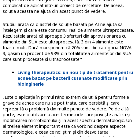
complicat de aplicat într-un proiect de cercetare. De aceea,
soluția aceasta ne ajută din acest punct de vedere.
Studiul arată că o astfel de soluție bazată pe AI ne ajută să
înțelegem și care este consumul real de alimente ultraprocesate.
Rezultatele arată că aproape 3 sferturi din aprovizionarea cu
alimente din SUA este ultraprocesată. 3 din 4 alimente este
foarte mult. Dacă mai spunem că 20% sunt din categoria NOVA
3, găsim un procent de 93% din totalitatea alimentelor din SUA
care sunt procesate și ultraprocesate.”
Living therapeutics: un nou tip de tratament pentru
acnee bazat pe bacterii cutanate modificate prin
bioinginerie
„Este o aplicație în primul rând extrem de utilă pentru formele
grave de acnee care nu se pot trata, care persistă și care
reprezintă o problemă din multe puncte de vedere. Pe de altă
parte, este o utilizare a acestei metode care privește analiza și
modificarea microbiomului și în acest spectru dermatologic. Un
al treilea element important este că vorbind despre aspecte
dermatologice, e ceea ce noi știm și din dezvoltarea