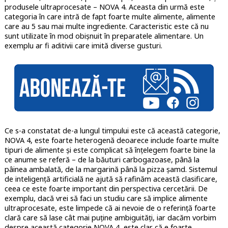
produsele ultraprocesate – NOVA 4. Aceasta din urmă este
categoria în care intră de fapt foarte multe alimente, alimente
care au 5 sau mai multe ingrediente. Caracteristic este că nu
sunt utilizate în mod obișnuit în preparatele alimentare. Un
exemplu ar fi aditivii care imită diverse gusturi.
Ce s-a constatat de-a lungul timpului este că această categorie,
NOVA 4, este foarte heterogenă deoarece include foarte multe
tipuri de alimente și este complicat să înțelegem foarte bine la
ce anume se referă – de la băuturi carbogazoase, până la
pâinea ambalată, de la margarină până la pizza șamd. Sistemul
de inteligență artificială ne ajută să rafinăm această clasificare,
ceea ce este foarte important din perspectiva cercetării. De
exemplu, dacă vrei să faci un studiu care să implice alimente
ultraprocesate, este limpede că ai nevoie de o referință foarte
clară care să lase cât mai puține ambiguități, iar dacăm vorbim
despre această categorie NOVA 4, este clar că e foarte