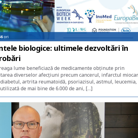
56
ori
le biologice: ultimele dezvoltări în
robări
ntreaga lume beneficiază de medicamente obținute prin
tarea diverselor afecțiuni precum cancerul, infarctul miocar
 diabetul, artrita reumatoidă, psoriazisul, astmul, leucemia,
 utilizată de mai bine de 6.000 de ani, […]