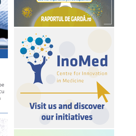
pe
cu
n