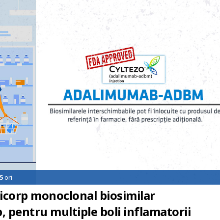
5
ori
icorp monoclonal biosimilar
 pentru multiple boli inflamatorii