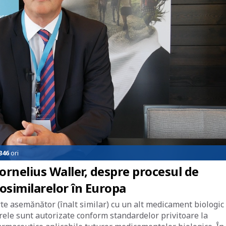
346
ori
ornelius Waller, despre procesul de
osimilarelor în Europa
te asemănător (înalt similar) cu un alt medicament biologic
rele sunt autorizate conform standardelor privitoare la