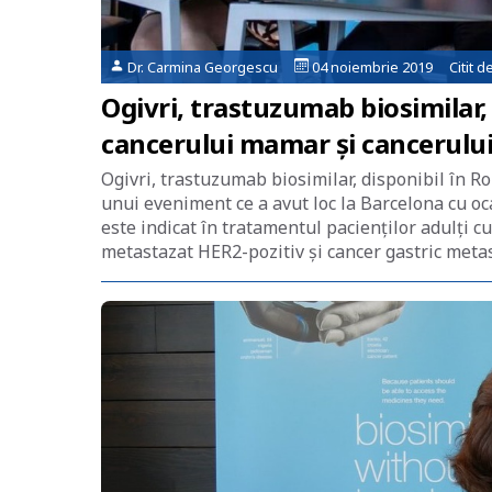
Dr. Carmina Georgescu
04 noiembrie 2019 Citit d
Ogivri, trastuzumab biosimilar,
cancerului mamar și cancerului
Ogivri, trastuzumab biosimilar, disponibil în R
unui eveniment ce a avut loc la Barcelona cu o
este indicat în tratamentul pacienților adulți
metastazat HER2-pozitiv și cancer gastric meta