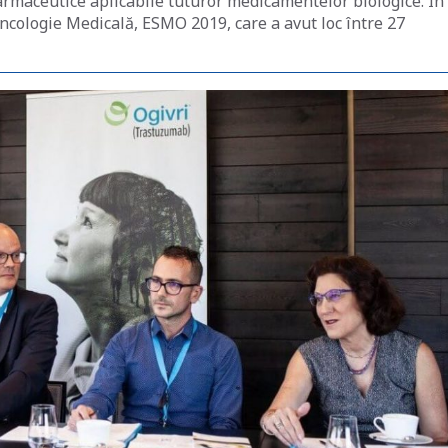
farmaceutice aplicabile tuturor medicamentelor biologice. În
ncologie Medicală, ESMO 2019, care a avut loc între 27