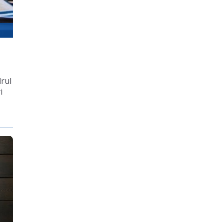
drul
i