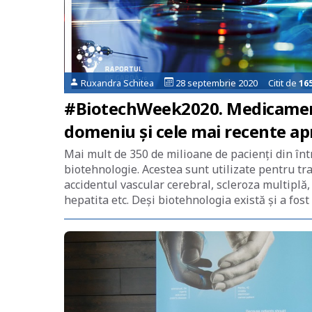
Ruxandra Schitea
28 septembrie 2020 Citit de
16
#BiotechWeek2020. Medicamente
domeniu și cele mai recente ap
Mai mult de 350 de milioane de pacienți din î
biotehnologie. Acestea sunt utilizate pentru tra
accidentul vascular cerebral, scleroza multiplă,
hepatita etc. Deși biotehnologia există și a fost