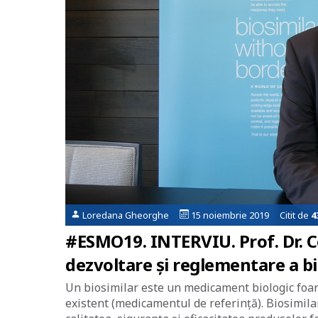
Loredana Gheorghe
15 noiembrie 2019 Citit de
4
#ESMO19. INTERVIU. Prof. Dr. C
dezvoltare și reglementare a bi
Un biosimilar este un medicament biologic foar
existent (medicamentul de referință). Biosimila