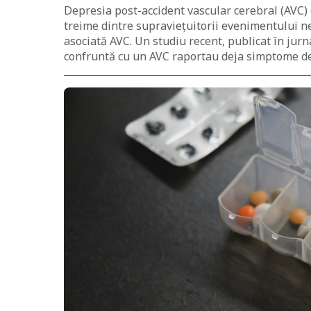
Depresia post-accident vascular cerebral (AVC) 
treime dintre supraviețuitorii evenimentului ne
asociată AVC. Un studiu recent, publicat în jur
confruntă cu un AVC raportau deja simptome dep