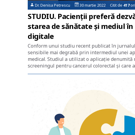
Dr. Denisa Petrescu
30 martie 2022 Citit de
417
or
STUDIU. Pacienții preferă dezvă
starea de sănătate și mediul în 
digitale
Conform unui studiu recent publicat în jurnalu
sensibile mai degrabă prin intermediul unei apli
medical. Studiul a utilizat o aplicație denumit
screeningul pentru cancerul colorectal și care 