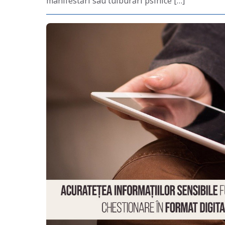
manifestări sau tulburări psihice […]