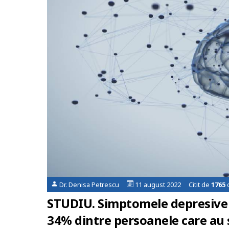
Dr. Denisa Petrescu
11 august 2022 Citit de
1765
o
STUDIU. Simptomele depresive p
34% dintre persoanele care au 