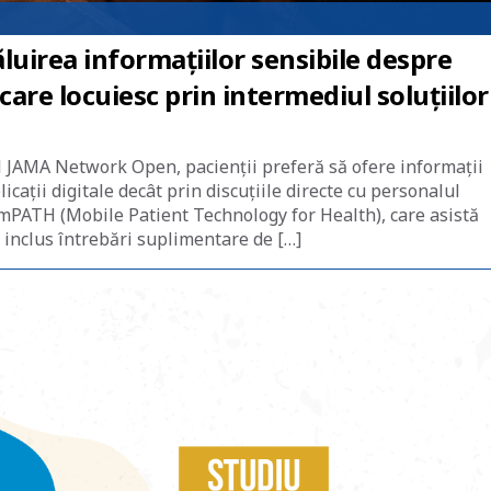
i
luirea informațiilor sensibile despre
care locuiesc prin intermediul soluțiilor
l JAMA Network Open, pacienții preferă să ofere informații
cații digitale decât prin discuțiile directe cu personalul
ă mPATH (Mobile Patient Technology for Health), care asistă
a inclus întrebări suplimentare de […]