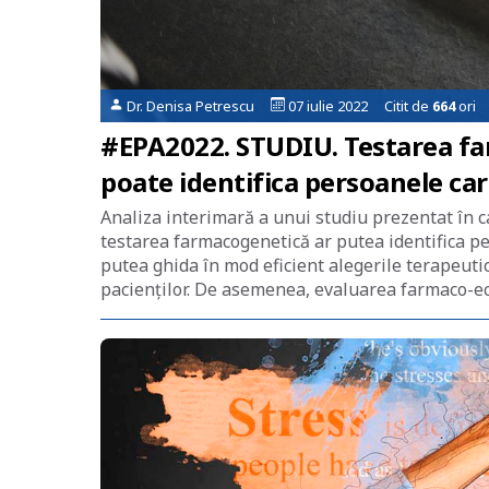
Dr. Denisa Petrescu
07 iulie 2022 Citit de
664
ori
#EPA2022. STUDIU. Testarea far
poate identifica persoanele ca
Analiza interimară a unui studiu prezentat în 
testarea farmacogenetică ar putea identifica p
putea ghida în mod eficient alegerile terapeutic
pacienților. De asemenea, evaluarea farmaco-eco