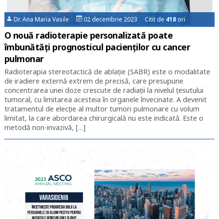
Dr. Ana Maria Vasile
02 decembrie 2023 Citit de
418
ori
O nouă radioterapie personalizată poate
îmbunătăți prognosticul pacienților cu cancer
pulmonar
Radioterapia stereotactică de ablație (SABR) este o modalitate
de iradiere externă extrem de precisă, care presupune
concentrarea unei doze crescute de radiații la nivelul țesutului
tumoral, cu limitarea acesteia în organele învecinate. A devenit
tratamentul de elecție al multor tumori pulmonare cu volum
limitat, la care abordarea chirurgicală nu este indicată. Este o
metodă non-invazivă, […]