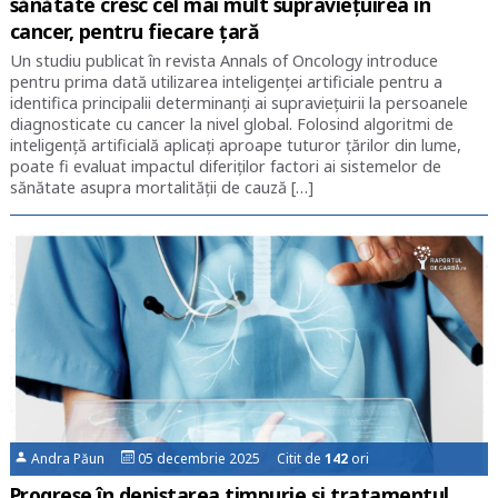
sănătate cresc cel mai mult supraviețuirea în
cancer, pentru fiecare țară
Un studiu publicat în revista Annals of Oncology introduce
pentru prima dată utilizarea inteligenței artificiale pentru a
identifica principalii determinanți ai supraviețuirii la persoanele
diagnosticate cu cancer la nivel global. Folosind algoritmi de
inteligență artificială aplicați aproape tuturor țărilor din lume,
poate fi evaluat impactul diferiților factori ai sistemelor de
sănătate asupra mortalității de cauză […]
Andra Păun
05 decembrie 2025 Citit de
142
ori
Progrese în depistarea timpurie și tratamentul