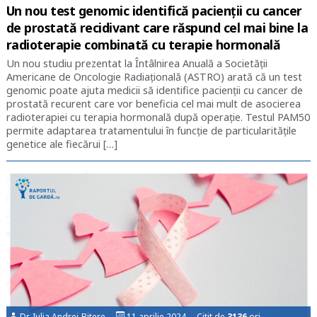
Un nou test genomic identifică pacienții cu cancer
de prostată recidivant care răspund cel mai bine la
radioterapie combinată cu terapie hormonală
Un nou studiu prezentat la Întâlnirea Anuală a Societății
Americane de Oncologie Radiațională (ASTRO) arată că un test
genomic poate ajuta medicii să identifice pacienții cu cancer de
prostată recurent care vor beneficia cel mai mult de asocierea
radioterapiei cu terapia hormonală după operație. Testul PAM50
permite adaptarea tratamentului în funcție de particularitățile
genetice ale fiecărui […]
Dr. Iulia Andrei-Bitere
11 aprilie 2024 Citit de
3136
ori