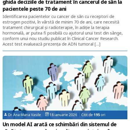
ghida deciziile de tratament în cancerul de sân la
pacientele peste 70 de ani
Identificarea pacientelor cu cancer de sân cu receptori de
estrogen pozitivi, în vârstă de minim 70 de ani, care necesită
tratament chirurgical şi radioterapie, în adiţie la terapia
hormonală, ar putea fi posibilă cu ajutorul unui test din sânge,
conform unui nou studiu publicat în Clinical Cancer Research.
Acest test evaluează prezenţa de ADN tumoral […]
Dr. Ana Maria Vasile
18 ianuarie 2026 Citit de
195
ori
Un model AI arată ce schimbări din sistemul de