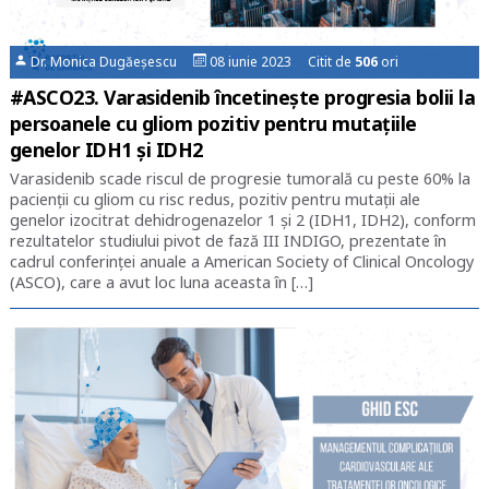
Dr. Monica Dugăeșescu
08 iunie 2023 Citit de
506
ori
#ASCO23. Varasidenib încetinește progresia bolii la
persoanele cu gliom pozitiv pentru mutațiile
genelor IDH1 şi IDH2
Varasidenib scade riscul de progresie tumorală cu peste 60% la
pacienții cu gliom cu risc redus, pozitiv pentru mutații ale
genelor izocitrat dehidrogenazelor 1 și 2 (IDH1, IDH2), conform
rezultatelor studiului pivot de fază III INDIGO, prezentate în
cadrul conferinței anuale a American Society of Clinical Oncology
(ASCO), care a avut loc luna aceasta în […]