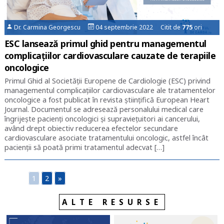
Dr. Carmina Georgescu
04 septembrie 2022 Citit de
775
ori
ESC lansează primul ghid pentru managementul
complicațiilor cardiovasculare cauzate de terapiile
oncologice
Primul Ghid al Societății Europene de Cardiologie (ESC) privind
managementul complicațiilor cardiovasculare ale tratamentelor
oncologice a fost publicat în revista științifică European Heart
Journal. Documentul se adresează personalului medical care
îngrijește pacienți oncologici și supraviețuitori ai cancerului,
având drept obiectiv reducerea efectelor secundare
cardiovasculare asociate tratamentului oncologic, astfel încât
pacienții să poată primi tratamentul adecvat […]
1
2
»
ALTE RESURSE