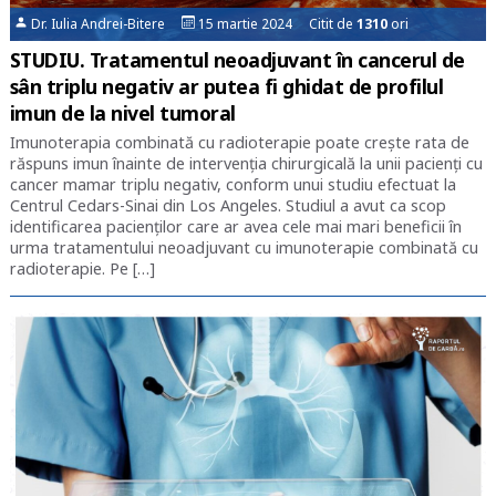
Dr. Iulia Andrei-Bitere
15 martie 2024 Citit de
1310
ori
STUDIU. Tratamentul neoadjuvant în cancerul de
sân triplu negativ ar putea fi ghidat de profilul
imun de la nivel tumoral
Imunoterapia combinată cu radioterapie poate crește rata de
răspuns imun înainte de intervenția chirurgicală la unii pacienți cu
cancer mamar triplu negativ, conform unui studiu efectuat la
Centrul Cedars-Sinai din Los Angeles. Studiul a avut ca scop
identificarea pacienților care ar avea cele mai mari beneficii în
urma tratamentului neoadjuvant cu imunoterapie combinată cu
radioterapie. Pe […]