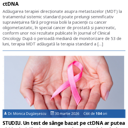
ctDNA
Adăugarea terapiei direcționate asupra metastazelor (MDT) la
tratamentul sistemic standard poate prelungi semnificativ
supraviețuirea fără progresia bolii la pacienții cu cancer
oligometastatic, în special cancer de prostată și pancreatic,
conform unor noi rezultate publicate în Journal of Clinical
Oncology. După o perioadă mediană de monitorizare de 53 de
luni, terapia MDT adăugată la terapia standard a […]
Dr. Monica Dugăeșescu
30 martie 2026 Citit de
104
ori
STUDIU. Un test de sânge bazat pe ctDNA ar putea