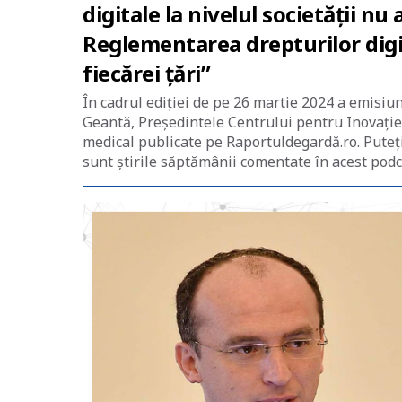
digitale la nivelul societății nu
Reglementarea drepturilor digit
fiecărei țări”
În cadrul ediției de pe 26 martie 2024 a emisiu
Geantă, Președintele Centrului pentru Inovație
medical publicate pe Raportuldegardă.ro. Puteți 
sunt știrile săptămânii comentate în acest podc