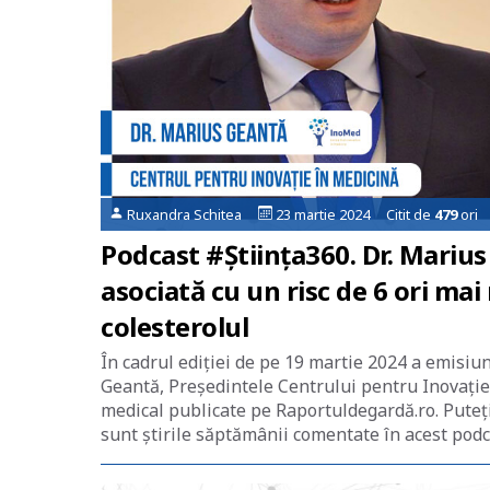
Ruxandra Schitea
23 martie 2024 Citit de
479
ori
Podcast #Știința360. Dr. Marius
asociată cu un risc de 6 ori ma
colesterolul
În cadrul ediției de pe 19 martie 2024 a emisiu
Geantă, Președintele Centrului pentru Inovație
medical publicate pe Raportuldegardă.ro. Puteți 
sunt știrile săptămânii comentate în acest podc