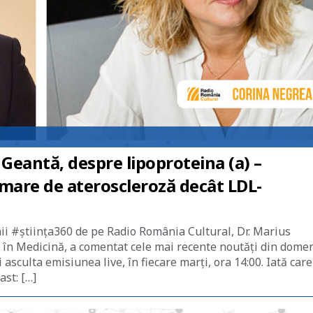
 Geantă, despre lipoproteina (a) –
i mare de ateroscleroză decât LDL-
nii #știința360 de pe Radio România Cultural, Dr. Marius
 în Medicină, a comentat cele mai recente noutăți din dome
asculta emisiunea live, în fiecare marți, ora 14:00. Iată care
ast: […]