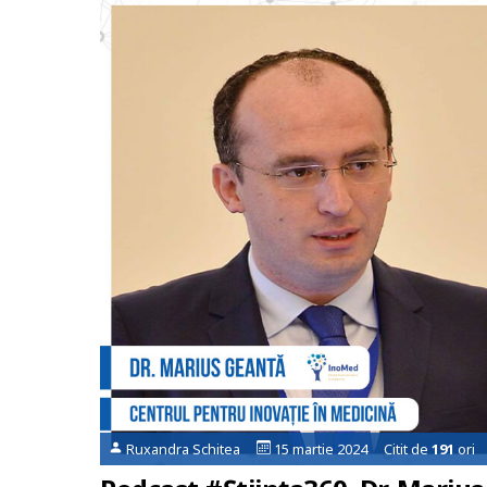
Ruxandra Schitea
15 martie 2024 Citit de
191
ori