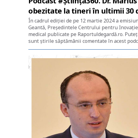
Podcast #Știința360. Dr. Marius
obezitate la tineri în ultimii 30 
În cadrul ediției de pe 12 martie 2024 a emisiu
Geantă, Președintele Centrului pentru Inovație
medical publicate pe Raportuldegardă.ro. Puteți 
sunt știrile săptămânii comentate în acest podc