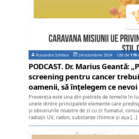
Ruxandra Schitea
24 octombrie 2024 Citit de
176
o
PODCAST. Dr. Marius Geantă: „
screening pentru cancer trebu
oamenii, să înțelegem ce nevoi
Prevenția este una din pietrele de temelie în lup
unele dintre principalele elemente care predis
și obiceiurile noastre de zi cu zi: fumatul, consu
radiații UV, radon, substanțe chimice și așa […]