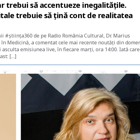
 ar trebui să accentueze inegalitățile.
ale trebuie să țină cont de realitatea
nii #știința360 de pe Radio România Cultural, Dr. Marius
 în Medicină, a comentat cele mai recente noutăți din dome
asculta emisiunea live, în fiecare marți, ora 14:00. Iată care
ast: […]