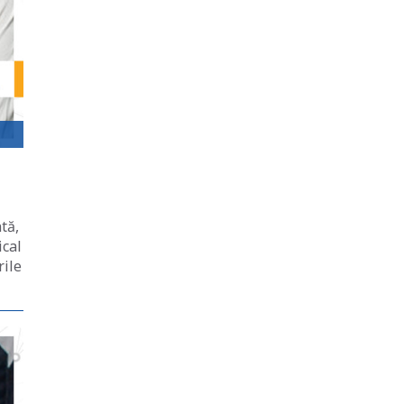
tă,
ical
rile