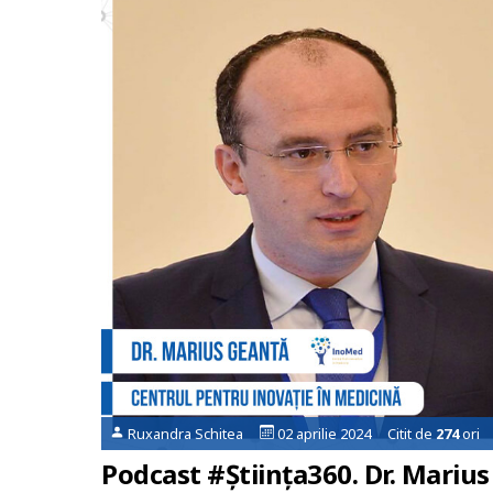
Ruxandra Schitea
02 aprilie 2024 Citit de
274
ori
Podcast #Știința360. Dr. Mariu