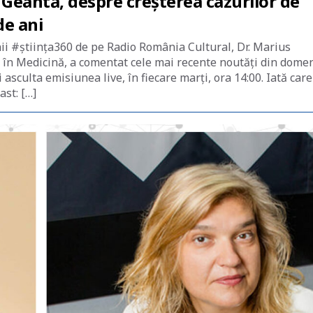
 Geantă, despre creșterea cazurilor de
de ani
nii #știința360 de pe Radio România Cultural, Dr. Marius
 în Medicină, a comentat cele mai recente noutăți din dome
asculta emisiunea live, în fiecare marți, ora 14:00. Iată care
ast: […]