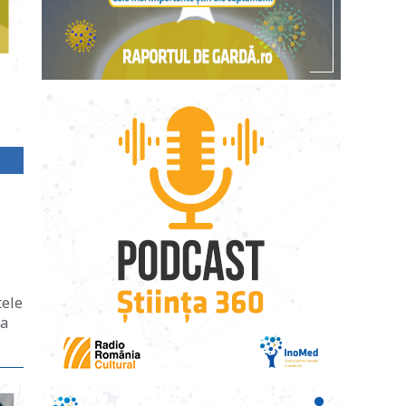
tele
la