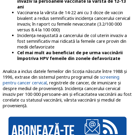
invaziv la persoanele vaccinate la vârsta de 12-13
ani
Vaccinarea la vârsta de 14-22 ani cu 3 doze de vaccin
bivalent a redus semnificativ incidenţa cancerului cervical
invaziv, în raport cu femeile nevaccinate (3.2/100 000
versus 8.4 la 100 000)
Incidenţa neajustată a cancerului de col uterin invaziv a
fost semnificativ mai ridicată la femeile care provin din
medii defavorizate
Cel mai mult au beneficiat de pe urma vaccinării
împotriva HPV femeile din zonele defavorizate
Analiza a inclus datele femeilor din Scoţia născute între 1988 şi
1996, extrase din sistemul pentru programul de
screening
pentru cancer cervical
, registrele de cancer, de imunizare şi
despre mediul de provenienţă. Incidenţa cancerului cervical
invaziv per 100 000 persoane-ani şi eficacitatea vaccinării au fost
corelate cu statusul vaccinării, vârsta vaccinării şi mediul de
provenienţă.