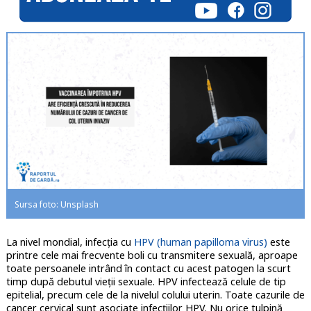
Sursa foto: Unsplash
La nivel mondial, infecţia cu
HPV (human papilloma virus)
este
printre cele mai frecvente boli cu transmitere sexuală, aproape
toate persoanele intrând în contact cu acest patogen la scurt
timp după debutul vieţii sexuale. HPV infectează celule de tip
epitelial, precum cele de la nivelul colului uterin. Toate cazurile de
cancer cervical sunt asociate infecţiilor HPV. Nu orice tulpină