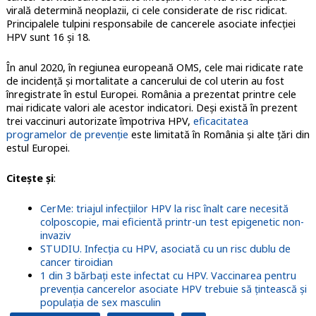
virală determină neoplazii, ci cele considerate de risc ridicat.
Principalele tulpini responsabile de cancerele asociate infecţiei
HPV sunt 16 şi 18.
În anul 2020, în regiunea europeană OMS, cele mai ridicate rate
de incidenţă şi mortalitate a cancerului de col uterin au fost
înregistrate în estul Europei. România a prezentat printre cele
mai ridicate valori ale acestor indicatori. Deşi există în prezent
trei vaccinuri autorizate împotriva HPV,
eficacitatea
programelor de prevenţie
este limitată în România şi alte ţări din
estul Europei.
Citeşte şi
:
CerMe: triajul infecțiilor HPV la risc înalt care necesită
colposcopie, mai eficientă printr-un test epigenetic non-
invaziv
STUDIU. Infecția cu HPV, asociată cu un risc dublu de
cancer tiroidian
1 din 3 bărbați este infectat cu HPV. Vaccinarea pentru
prevenția cancerelor asociate HPV trebuie să țintească și
populația de sex masculin