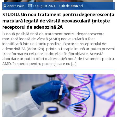
Andra Păun
17 august 2024 Citit de
8656
ori
STUDIU. Un nou tratament pentru degenerescența
maculară legată de vârstă neovasculară țintește
receptorul de adenozină 2A
O nouă posibilă țintă de tratament pentru degenerescența
maculară legată de vârstă (AMD) neovasculară a fost
identificată într-un studiu preclinic. Blocarea receptorului de
adenozină 2A (Adora2a) printr-o terapie imună ar putea preveni
transformarea celulelor endoteliale în fibroblaste. Această
abordare ar putea oferi o alternativă nouă de tratament pentru
AMD, în special pentru pacienții care nu […]