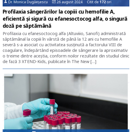
Dr. Monica Dugăeșescu
26 august 2024 Citit de
172
ori
Profilaxia sângerărilor la copiii cu hemofilie A,
eficientă și sigură cu efanesoctocog alfa, o singură
doză pe săptămână
Profilaxia cu efanesoctocog alfa (Altuviiio, Sanofi) administrată
săptămânal la copiii în vârstă de până la 12 ani cu hemofilie A
severă s-a asociat cu activitatea susținută a factorului VIII de
coagulare, îndepărtând episoadele de sângerare la aproximativ
o treime dintre aceștia, conform noilor rezultate din studiul clinic
de fază 3 XTEND-Kids, publicate în The New […]