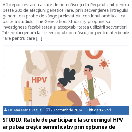
A început testarea a sute de nou-născuţi din Regatul Unit pentru
peste 200 de afecţiuni genetice rare, prin secvenţierea întregului
genom, din probe de sânge prelevat din cordonul ombilical, ca
parte a studiului The Generation. Studiul își propune să
investigheze fezabilitatea și acceptabilitatea utilizării secvențierii
întregului genom la screening-ul nou-născuților pentru afecțiunile
rare pentru care […]
Dr. Ana Maria Vasile
20 octombrie 2024 Citit de
175
ori
STUDIU. Ratele de participare la screeningul HPV
ar putea crește semnificativ prin opțiunea de