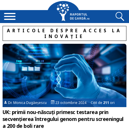
ARTICOLE DESPRE ACCES LA
INOVAȚIE
Dr. Monica Dugăeșescu
23 octombrie 2024 Citit de
211
ori
UK: primii nou-născuți primesc testarea prin
secvențierea întregului genom pentru screeningul
a 200 de boli rare