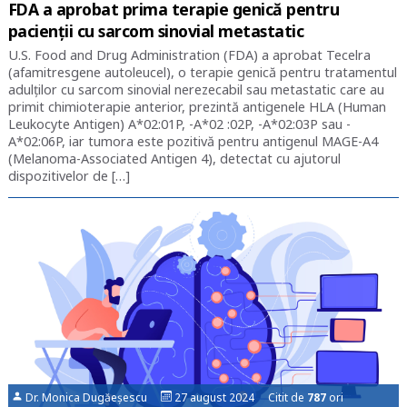
FDA a aprobat prima terapie genică pentru
pacienţii cu sarcom sinovial metastatic
U.S. Food and Drug Administration (FDA) a aprobat Tecelra
(afamitresgene autoleucel), o terapie genică pentru tratamentul
adulților cu sarcom sinovial nerezecabil sau metastatic care au
primit chimioterapie anterior, prezintă antigenele HLA (Human
Leukocyte Antigen) A*02:01P, -A*02 :02P, -A*02:03P sau -
A*02:06P, iar tumora este pozitivă pentru antigenul MAGE-A4
(Melanoma-Associated Antigen 4), detectat cu ajutorul
dispozitivelor de […]
Dr. Monica Dugăeșescu
27 august 2024 Citit de
787
ori