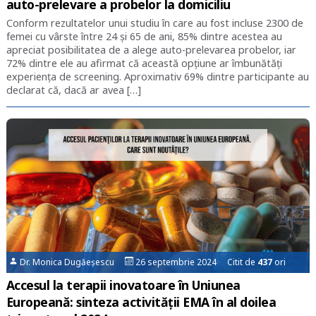
auto-prelevare a probelor la domiciliu
Conform rezultatelor unui studiu în care au fost incluse 2300 de
femei cu vârste între 24 și 65 de ani, 85% dintre acestea au
apreciat posibilitatea de a alege auto-prelevarea probelor, iar
72% dintre ele au afirmat că această opțiune ar îmbunătăți
experiența de screening. Aproximativ 69% dintre participante au
declarat că, dacă ar avea […]
Dr. Monica Dugăeșescu
26 septembrie 2024 Citit de
437
ori
Accesul la terapii inovatoare în Uniunea
Europeană: sinteza activității EMA în al doilea