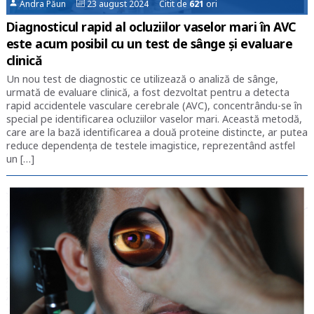
Andra Păun
23 august 2024 Citit de
621
ori
Diagnosticul rapid al ocluziilor vaselor mari în AVC
este acum posibil cu un test de sânge și evaluare
clinică
Un nou test de diagnostic ce utilizează o analiză de sânge,
urmată de evaluare clinică, a fost dezvoltat pentru a detecta
rapid accidentele vasculare cerebrale (AVC), concentrându-se în
special pe identificarea ocluziilor vaselor mari. Această metodă,
care are la bază identificarea a două proteine distincte, ar putea
reduce dependența de testele imagistice, reprezentând astfel
un […]