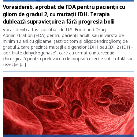
Vorasidenib, aprobat de FDA pentru pacienţii cu
gliom de gradul 2, cu mutaţii IDH. Terapia
dublează supravieţuirea fără progresia bolii
Vorasidenib a fost aprobat de U.S. Food and Drug
Administration (FDA) pentru pacienții adulţi sau în vârstă de
minim 12 ani cu glioame (astrocitom şi oligodendrogliom) de
gradul 2 care prezintă mutații ale genelor IDH1 sau IDH2 (IDH –
isocitrate dehydrogenase), care au urmat o intervenţie
chirurgicală pentru prelevarea de biopsii, rezecţie sub-totală sau
rezecţie […]