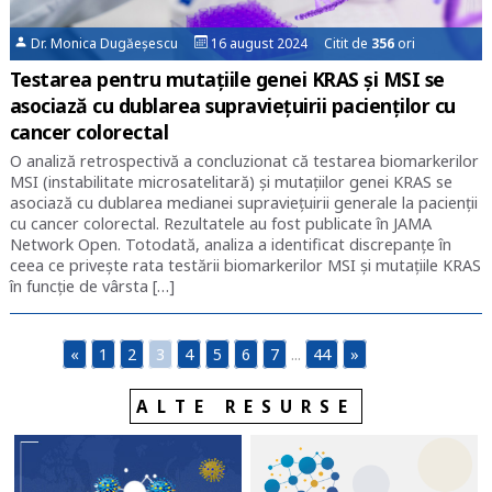
Dr. Monica Dugăeșescu
16 august 2024 Citit de
356
ori
Testarea pentru mutațiile genei KRAS şi MSI se
asociază cu dublarea supraviețuirii pacienților cu
cancer colorectal
O analiză retrospectivă a concluzionat că testarea biomarkerilor
MSI (instabilitate microsatelitară) și mutațiilor genei KRAS se
asociază cu dublarea medianei supraviețuirii generale la pacienţii
cu cancer colorectal. Rezultatele au fost publicate în JAMA
Network Open. Totodată, analiza a identificat discrepanțe în
ceea ce privește rata testării biomarkerilor MSI și mutațiile KRAS
în funcție de vârsta […]
«
1
2
3
4
5
6
7
...
44
»
ALTE RESURSE