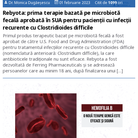
Dr. Monica Dugăeșescu
01 februarie 2023 Citit de
1099
ori
Rebyota: prima terapie bazată pe microbiotă
fecală aprobată în SUA pentru pacienţii cu infecţii
recurente cu Clostridioides difficile
Primul produs terapeutic bazat pe microbiotă fecală a fost
aprobat de către U.S. Food and Drug Administration (FDA)
pentru tratamentul infecţiilor recurente cu Clostridioides difficile
(nomenclatură anterioară: Clostridium difficile), la care
antibioticele tradiţionale nu sunt eficace. Rebyota a fost
dezvoltată de Ferring Pharmaceuticals şi se adresează
persoanelor care au minim 18 ani, după finalizarea unui […]