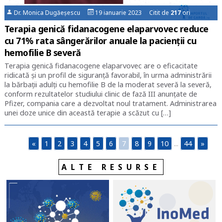
Dr. Monica Dugăeșescu
19 ianuarie 2023 Citit de
217
ori
Terapia genică fidanacogene elaparvovec reduce
cu 71% rata sângerărilor anuale la pacienții cu
hemofilie B severă
Terapia genică fidanacogene elaparvovec are o eficacitate
ridicată şi un profil de siguranţă favorabil, în urma administrării
la bărbaţii adulţi cu hemofilie B de la moderat severă la severă,
conform rezultatelor studiului clinic de fază III anunţate de
Pfizer, compania care a dezvoltat noul tratament. Administrarea
unei doze unice din această terapie a scăzut cu […]
«
1
2
3
4
5
6
7
8
9
10
...
44
»
ALTE RESURSE