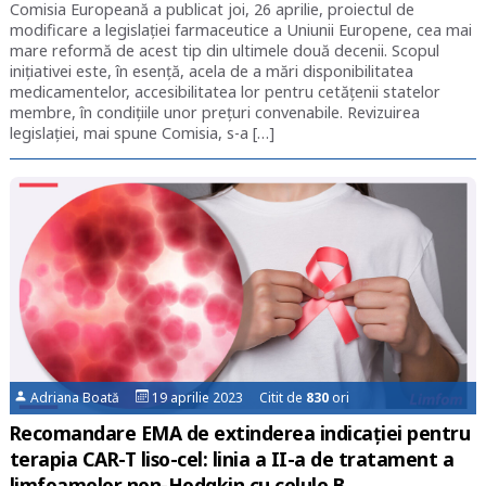
Comisia Europeană a publicat joi, 26 aprilie, proiectul de
modificare a legislației farmaceutice a Uniunii Europene, cea mai
mare reformă de acest tip din ultimele două decenii. Scopul
inițiativei este, în esență, acela de a mări disponibilitatea
medicamentelor, accesibilitatea lor pentru cetățenii statelor
membre, în condițiile unor prețuri convenabile. Revizuirea
legislației, mai spune Comisia, s-a […]
Adriana Boată
19 aprilie 2023 Citit de
830
ori
Recomandare EMA de extinderea indicației pentru
terapia CAR-T liso-cel: linia a II-a de tratament a
limfoamelor non-Hodgkin cu celule B