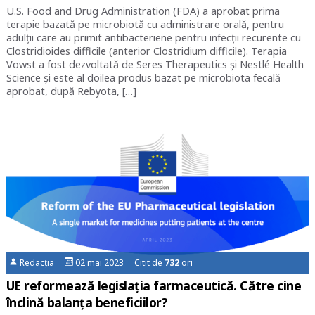
U.S. Food and Drug Administration (FDA) a aprobat prima
terapie bazată pe microbiotă cu administrare orală, pentru
adulţii care au primit antibacteriene pentru infecţii recurente cu
Clostridioides difficile (anterior Clostridium difficile). Terapia
Vowst a fost dezvoltată de Seres Therapeutics şi Nestlé Health
Science şi este al doilea produs bazat pe microbiota fecală
aprobat, după Rebyota, […]
Redacția
02 mai 2023 Citit de
732
ori
UE reformează legislația farmaceutică. Către cine
înclină balanța beneficiilor?