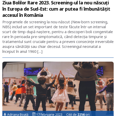
Ziua Bolilor Rare 2023. Screening-ul la nou născuți
în Europa de Sud-Est: cum ar putea fi îmbunătățit
accesul în România
Programele de screening la nou-născut (New-born screening,
NBS) includ un set important de teste făcute într-un interval
scurt de timp după naștere, pentru a descoperi boli congenitale
rare în perioada pre-simptomatică, când detecția timpurie și
tratamentul sunt cruciale pentru a preveni consecințe ireversibile
asupra sănătății sau chiar decesul. Screeningul neonatal a
început în anul 1960 […]
Adriana Boată
17 februarie 2023 Citit de
2256
ori