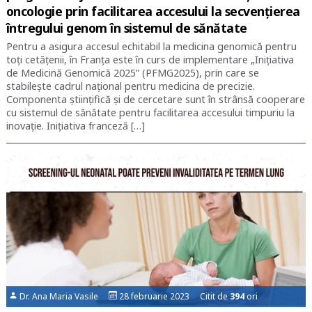
oncologie prin facilitarea accesului la secvențierea
întregului genom în sistemul de sănătate
Pentru a asigura accesul echitabil la medicina genomică pentru
toți cetățenii, în Franța este în curs de implementare „Inițiativa
de Medicină Genomică 2025” (PFMG2025), prin care se
stabilește cadrul național pentru medicina de precizie.
Componenta științifică și de cercetare sunt în strânsă cooperare
cu sistemul de sănătate pentru facilitarea accesului timpuriu la
inovație. Inițiativa franceză […]
Dr. Ana Maria Vasile
28 februarie 2023 Citit de
394
ori