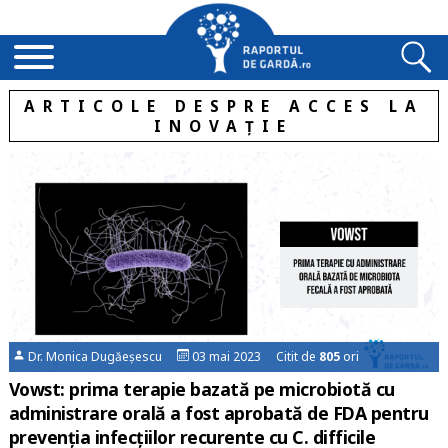
ARTICOLE DESPRE ACCES LA
INOVAȚIE
Dr. Monica Dugăeșescu
03 mai 2023 Citit de
805
ori
Vowst: prima terapie bazată pe microbiotă cu
administrare orală a fost aprobată de FDA pentru
prevenţia infecţiilor recurente cu C. difficile