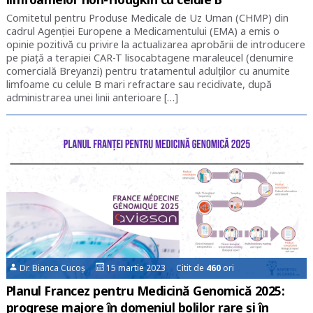
Comitetul pentru Produse Medicale de Uz Uman (CHMP) din
cadrul Agenției Europene a Medicamentului (EMA) a emis o
opinie pozitivă cu privire la actualizarea aprobării de introducere
pe piață a terapiei CAR-T lisocabtagene maraleucel (denumire
comercială Breyanzi) pentru tratamentul adulților cu anumite
limfoame cu celule B mari refractare sau recidivate, după
administrarea unei linii anterioare […]
Dr. Bianca Cucoș
15 martie 2023 Citit de
460
ori
Planul Francez pentru Medicină Genomică 2025:
progrese majore în domeniul bolilor rare și în