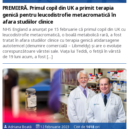
PREMIERĂ. Primul copil din UK a primit terapia
genică pentru leucodistrofie metacromatică în
afara studiilor clinice
NHS England a anunțat pe 15 februarie că primul copil din UK cu
leucodistrofie metacromatică, o boală metabolică rară, a fost
tratat în afara studiilor clinice cu terapia genică atidarsagene
autotemcel (denumire comercială – Libmeldy) și are o evoluție
corespunzătoare vârstei sale. Viața lui Teddi, o fetiță în vârstă
de 19 luni acum, a fost […]
Adriana Boată
12 februarie 2023 Citit de
1618
ori