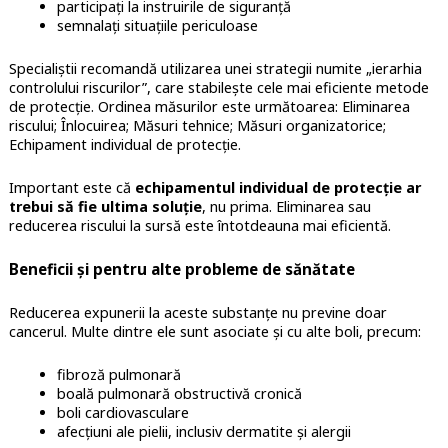
participați la instruirile de siguranță
semnalați situațiile periculoase
Specialiștii recomandă utilizarea unei strategii numite „ierarhia
controlului riscurilor”, care stabilește cele mai eficiente metode
de protecție. Ordinea măsurilor este următoarea: Eliminarea
riscului; Înlocuirea; Măsuri tehnice; Măsuri organizatorice;
Echipament individual de protecție.
Important este că
echipamentul individual de protecție ar
trebui să fie ultima soluție
, nu prima. Eliminarea sau
reducerea riscului la sursă este întotdeauna mai eficientă.
Beneficii și pentru alte probleme de sănătate
Reducerea expunerii la aceste substanțe nu previne doar
cancerul. Multe dintre ele sunt asociate și cu alte boli, precum:
fibroză pulmonară
boală pulmonară obstructivă cronică
boli cardiovasculare
afecțiuni ale pielii, inclusiv dermatite și alergii