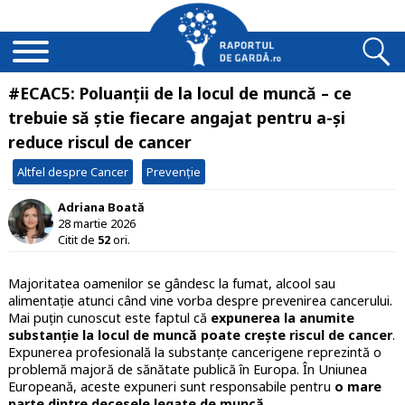
#ECAC5: Poluanții de la locul de muncă – ce
trebuie să știe fiecare angajat pentru a-și
reduce riscul de cancer
Altfel despre Cancer
Prevenție
Adriana Boată
28 martie 2026
Citit de
52
ori.
Majoritatea oamenilor se gândesc la fumat, alcool sau
alimentație atunci când vine vorba despre prevenirea cancerului.
Mai puțin cunoscut este faptul că
expunerea la anumite
substanție la locul de muncă poate crește riscul de cancer
.
Expunerea profesională la substanțe cancerigene reprezintă o
problemă majoră de sănătate publică în Europa. În Uniunea
Europeană, aceste expuneri sunt responsabile pentru
o mare
parte dintre decesele legate de muncă
.