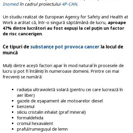
Inomed
în cadrul proiectului
4P-CAN
.
Un studiu realizat de European Agency for Safety and Health at
Work a arătat că, într-o singură săptămână de lucru,
aproape
47% dintre lucrători au fost expuși la cel puțin un factor
de risc cancerigen
.
Ce tipuri de
substanțe pot provoca cancer
la locul de
muncă
Mulți dintre acești factori apar în mod natural în procesele de
lucru și pot fi întâlniți în numeroase domenii. Printre cei mai
frecvenți se numără:
radiația ultravioletă solară (pentru cei care lucrează în
aer liber)
gazele de eșapament ale motoarelor diesel
benzenul
siliciu cristalin inhalat (praf mineral)
formaldehida
cromul hexavalent
praful/rumegușul de lemn