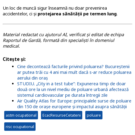
Un loc de muncă sigur înseamnă nu doar prevenirea
accidentelor, ci și
protejarea sănătății pe termen lung
.
Material redactat cu ajutorul AI, verificat și editat de echipa
Raportul de Gardă, formată din specialiști în domeniul
medical.
Citește și:
Cine decontează facturile privind poluarea? Bucureștenii
ar putea trăi cu 4 ani mai mult dacă s-ar reduce poluarea
aerului din oraș
STUDIU. „City in a test tube”: Expunerea timp de doar
două ore la un nivel mediu de poluare urbană afectează
sistemul cardiovascular pe durata întregii zile
Air Quality Atlas for Europe: principalele surse de poluare
din 150 de orașe europene și impactul asupra sănătății
astm ocupational
EcacResurseCetateni
poluare
risc ocupational