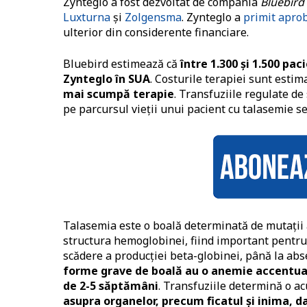
Zynteglo a fost dezvoltat de compania
Bluebird
Luxturna
şi
Zolgensma
. Zynteglo a
primit apro
ulterior din considerente financiare.
Bluebird estimează că
între 1.300 și 1.500 pac
Zynteglo în SUA
. Costurile terapiei sunt esti
mai scumpă terapie
. Transfuziile regulate de 
pe parcursul vieții unui pacient cu talasemie se
Talasemia este o boală determinată de mutaţii a
structura hemoglobinei, fiind important pentru
scădere a producţiei beta-globinei, până la abs
forme grave de boală au o anemie accentuată
de 2-5 săptămâni
. Transfuziile determină o a
asupra organelor, precum ficatul şi inima, da