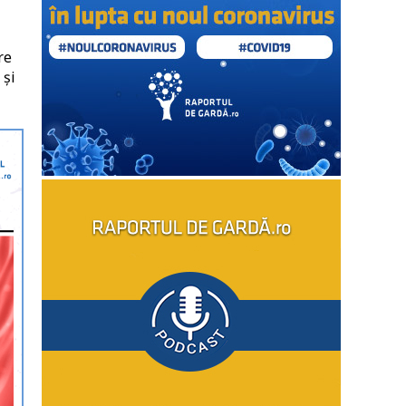
re
 şi