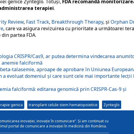
iei genice Zynteglo. Totuşi,
FDA recomandă monitorizare
administrarea terapiei
.
rity Review
,
Fast Track
,
Breakthrough Therapy
, şi
Orphan D
re
, care va asigura revizuirea cu prioritate a următoarei tera
 din partea FDA.
ologia CRISPR/Cas9, ar putea determina vindecarea anumit
i anemie falciformă
u beta-talasemie, aproape de aprobare în Uniunea European
a evoluat domeniul și care sunt cele mai importante lecții 
emia falciformă: editarea genomică prin CRISPR-Cas-9 și
erapie genica
transplant celule stem hematopoietice
Zynteglo
omunicarea inovației, inovație în comunicare”. Și am continuat cu
rimul portal de comunicare a inovației în medicină din România.