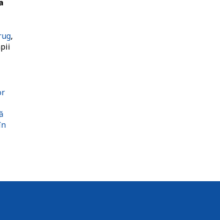
a
rug
,
pii
or
ă
în