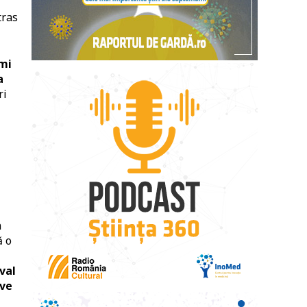
tras
imi
a
ri
n
ă o
val
ive