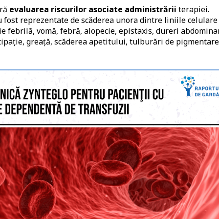
ară
evaluarea riscurilor asociate administrării
terapiei.
u fost reprezentate de scăderea unora dintre liniile celulare
e febrilă, vomă, febră, alopecie, epistaxis, dureri abdomina
ipaţie, greaţă, scăderea apetitului, tulburări de pigmentare