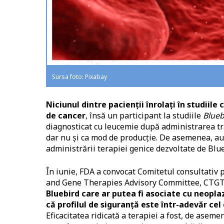
Sursa foto: Pixabay
Niciunul dintre pacienţii înrolaţi în studiil
de cancer
, însă un participant la studiile
Blueb
diagnosticat cu leucemie după administrarea tr
dar nu şi ca mod de producţie. De asemenea, au
administrării terapiei genice dezvoltate de Bl
În iunie, FDA a convocat Comitetul consultativ pe
and Gene Therapies Advisory Committee, CTGTA
Bluebird care ar putea fi asociate cu neopla
că profilul de siguranţă este într-adevăr ce
Eficacitatea ridicată a terapiei a fost, de asem