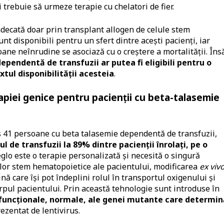
trebuie să urmeze terapie cu chelatori de fier.
indecată doar prin transplant allogen de celule stem
nt disponibili pentru un sfert dintre aceşti pacienţi, iar
ane neînrudine se asociază cu o creştere a mortalităţii. Îns
pendentă de transfuzii ar putea fi eligibili pentru o
xtul disponibilităţii acesteia
.
piei genice pentru pacienţii cu beta-talasemie
lus 41 persoane cu beta talasemie dependentă de transfuzii,
l de transfuzii la 89% dintre pacienţii înrolaţi, pe o
eglo este o terapie personalizată şi necesită o singură
lor stem hematopoietice ale pacientului, modificarea
ex viv
ă care îşi pot îndeplini rolul în transportul oxigenului şi
orpul pacientului. Prin această tehnologie sunt introduse în
 funcţionale, normale, ale genei mutante care determin
rezentat de lentivirus.