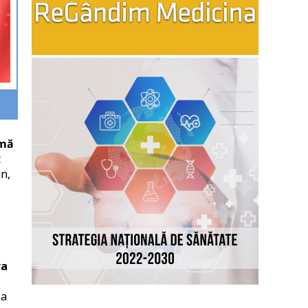
rmă
t
n,
ra
 a