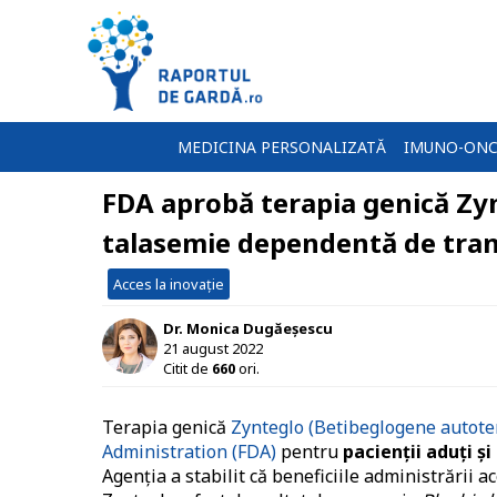
MEDICINA PERSONALIZATĂ
IMUNO-ONC
FDA aprobă terapia genică Zyn
talasemie dependentă de tran
Acces la inovație
Dr. Monica Dugăeșescu
21 august 2022
Citit de
660
ori.
Terapia genică
Zynteglo (Betibeglogene autotem
Administration (FDA)
pentru
pacienţii aduţi ş
Agenţia a stabilit că beneficiile administrării a