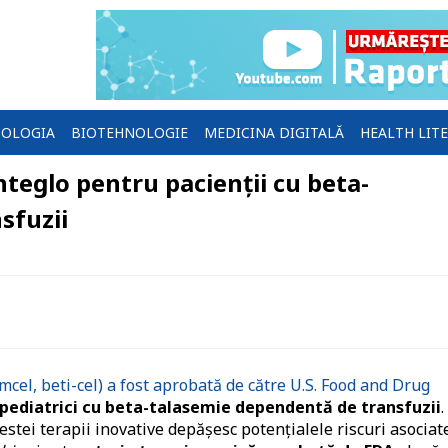
OLOGIA
BIOTEHNOLOGIE
MEDICINA DIGITALĂ
HEALTH LIT
teglo pentru pacienţii cu beta-
sfuzii
cel, beti-cel) a fost aprobată de către U.S. Food and Drug
i pediatrici cu beta-talasemie dependentă de transfuzii
.
cestei terapii inovative depăşesc potenţialele riscuri asociate