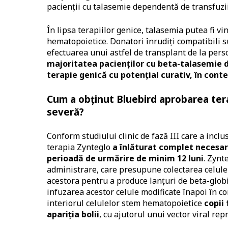
pacienţii cu talasemie dependentă de transfuzii 
În lipsa terapiilor genice, talasemia putea fi v
hematopoietice. Donatori înrudiţi compatibili su
efectuarea unui astfel de transplant de la perso
majoritatea pacienţilor cu beta-talasemie de
terapie genică cu potenţial curativ, în conte
Cum a obţinut
Bluebird
aprobarea tera
severă?
Conform studiului clinic de fază III care a inc
terapia Zynteglo
a înlăturat complet necesaru
perioadă de urmărire de minim 12 luni
. Zynt
administrare, care presupune colectarea celule
acestora pentru a produce lanţuri de beta-globin
infuzarea acestor celule modificate înapoi în c
interiorul celulelor stem hematopoietice
copii
apariţia bolii
, cu ajutorul unui vector viral rep