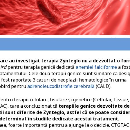
e care au investigat terapia Zynteglo nu a dezvoltat o fo
ird
pentru terapia genică dedicată
anemiei falciforme
a fos
atamentului. Cele două terapii genice sunt similare ca desig
 fost raportate 3 cazuri de neoplazii hematologice în urma
uebird pentru
adrenoleucodistrofie cerebrală
(CALD).
ntru terapii celulare, tisulare și genetice (Cellular, Tissue,
C), care a concluzionat că
terapiile genice dezvoltate de
zii sunt diferite de Zynteglo, astfel că se poate conside
l determinat în studiile dedicate acestui tratament
.
enea, foarte importantă pentru a ajunge la o decizie. CTGTAC