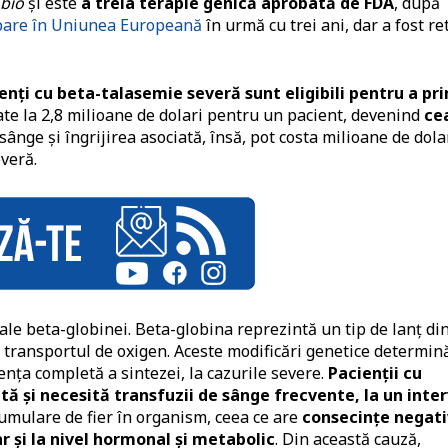
 bio
şi este
a treia terapie genică aprobată de FDA
, după
bare în Uniunea Europeană
în urmă cu trei ani, dar a fost re
ienți cu beta-talasemie severă sunt eligibili pentru a pr
mate la 2,8 milioane de dolari pentru un pacient, devenind
ce
sânge și îngrijirea asociată, însă, pot costa milioane de dola
veră.
le beta-globinei. Beta-globina reprezintă un tip de lanţ di
 transportul de oxigen. Aceste modificări genetice determin
enţa completă a sintezei, la cazurile severe.
Pacienţii cu
 şi necesită transfuzii de sânge frecvente, la un inter
cumulare de fier în organism, ceea ce are
consecinţe negat
r şi la nivel hormonal şi metabolic
. Din această cauză,