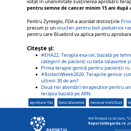
votat în unanimitate susţinerea aprobării terap
pentru semne de cancer minim 15 ani după 
Pentru Zynteglo, FDA a acordat distincţiile
Prio
precum şi un
voucher pentru boli pediatrice ra
pentru care Bluebird va aplica pentru aprobare
Citeşte şi:
#EHA22. Terapia exa-cel, bazată pe tehn
categorii de pacienți cu beta-talasemie ș
Prima terapie genică pentru pacienții c
#BiotechWeek2020. Terapiile genice: cum 
ultimii 30 de ani?
Două noi abordări terapeutice pentru an
terapia bazată pe ARN
aprobare fda
beta talasemie
necesar transfuzii
t
Am început cu un curs, “C
Raportuldegarda.ro
, p