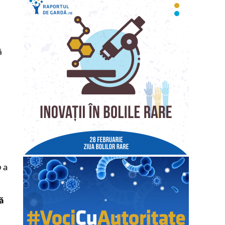
ă
o
a
ă