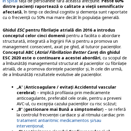
în spital
față de persoanele fără această afecțiune.
Peste 60%
dintre pacienți raportează o calitate a vieții semnificativ
afectată
, în timp ce declinul cognitiv și demența sunt raportate
cu o frecvență cu 50% mai mare decât în populația generală.
Ghidul
ESC
pentru fibrilație atrială din 2016 a introdus
conceptul celor cinci domenii
pentru a facilita o abordare
structurată, integrată a îngrijirii FiA și pentru a promova un
management consecvent, axat pe ghid, al tuturor pacienților.
Conceptul ABC (
Atrial Fibrillation Better Care
) din ghidul
ESC 2020 este o continuare a acestei abordări
, cu scopul de
a îmbunătăți managementul structurat al pacienților cu fibrilație
atrială, de a promova dorințele pacienților și, în cele din urmă,
de a îmbunătăți rezultatele evolutive ale pacienților.
„
A
” (
Anticoagulare / evitați Accidentul vascular
cerebral
) – implică profilaxia prin medicamente
anticoagulante, preferabil cele orale, pentru a preveni
AVC-ul, cu excepția cazului pacienților cu risc scăzut;
„
B
” (
gestionare mai Bună a simptomelor
) – se referă
la controlul frecvenței cardiace și al ritmului cardiac prin
tratament antiaritmic medicamentos și/sau
intervențional;