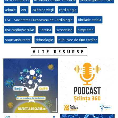
aritmie
AVC
calitatea vieții
cardiologie
ESC - Societatea Europeana de Cardiologie
fibrilatie atriala
risc cardiovascular
Sarcina
screening
simptome
sport anduranta
tehnologie
tulburare de ritm cardiac
ALTE RESURSE