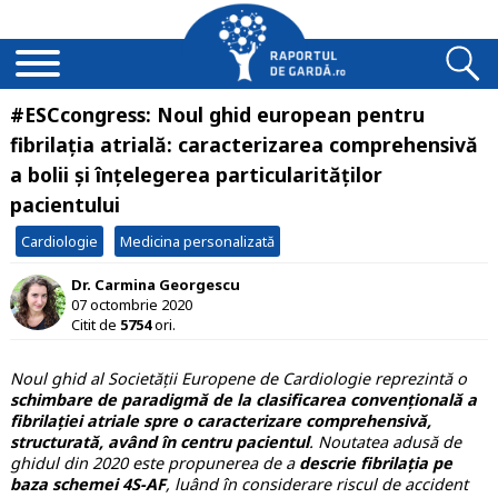
#ESCcongress: Noul ghid european pentru
fibrilația atrială: caracterizarea comprehensivă
a bolii și înțelegerea particularităților
pacientului
Cardiologie
Medicina personalizată
Dr. Carmina Georgescu
07 octombrie 2020
Citit de
5754
ori.
Noul ghid al Societății Europene de Cardiologie reprezintă o
schimbare de paradigmă de la clasificarea convențională a
fibrilației atriale spre o caracterizare comprehensivă,
structurată, având în centru pacientul
. Noutatea adusă de
ghidul din 2020 este propunerea de a
descrie fibrilația pe
baza schemei 4S-AF
, luând în considerare riscul de accident