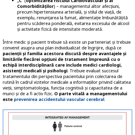
„
C
” (
optimizarea riscului Cardiovascular și al
Comorbidităților
) – managementul altor afecțiuni,
precum hipertensiunea arterială, și stilul de viață, de
exemplu, renunțarea la fumat, alimentație îmbunătățită
pentru scăderea ponderală, evitarea excesului de alcool
și activitate fizică de intensitate moderată.
Între medic și pacient trebuie să existe un parteneriat și trebuie
convenit asupra unui plan individualizat de îngrijire, după ce
pacienții și familia acestora discută despre avantajele și
limitările fiecărei opțiuni de tratament împreună cu o
echipă interdisciplinară care include medici cardiologi,
asistenți medicali și psihologi
. Trebuie evaluat succesul
tratamentului din perspectiva pacientului prin colectarea de
rutină în cadrul vizitelor medicale a informațiilor privind calitatea
vieții, simptomatologia, funcția cognitivă și capacitatea de a
munci și de a fi activ fizic.
O parte vitală a managementului
este
prevenirea accidentului vascular cerebral
.