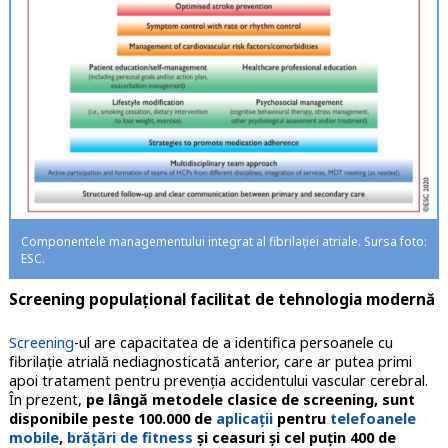
Componentele managementului integrat al fibrilației atriale. Sursa foto:
ESC.
Screening populațional facilitat de tehnologia modernă
Screening
-ul are capacitatea de a identifica persoanele cu
fibrilație atrială nediagnosticată anterior, care ar putea primi
apoi tratament pentru prevenția accidentului vascular cerebral.
În prezent,
pe lângă metodele clasice de screening, sunt
disponibile peste 100.000 de
aplicații
pentru
telefoanele
mobile
,
brățări de fitness
și ceasuri și cel puțin 400 de