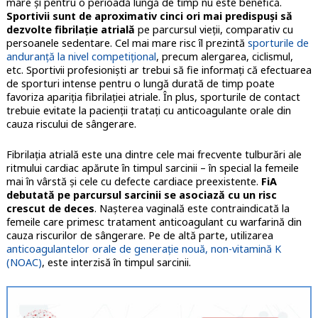
mare și pentru o perioadă lungă de timp nu este benefică.
Sportivii sunt de aproximativ cinci ori mai predispuși să
dezvolte fibrilație atrială
pe parcursul vieții, comparativ cu
persoanele sedentare. Cel mai mare risc îl prezintă
sporturile de
anduranță la nivel competițional
, precum alergarea, ciclismul,
etc. Sportivii profesioniști ar trebui să fie informați că efectuarea
de sporturi intense pentru o lungă durată de timp poate
favoriza apariția fibrilației atriale. În plus, sporturile de contact
trebuie evitate la pacienții tratați cu anticoagulante orale din
cauza riscului de sângerare.
Fibrilația atrială este una dintre cele mai frecvente tulburări ale
ritmului cardiac apărute în timpul sarcinii – în special la femeile
mai în vârstă și cele cu defecte cardiace preexistente.
FiA
debutată pe parcursul sarcinii se asociază cu un risc
crescut de deces
. Nașterea vaginală este contraindicată la
femeile care primesc tratament anticoagulant cu warfarină din
cauza riscurilor de sângerare. Pe de altă parte, utilizarea
anticoagulantelor orale de generație nouă, non-vitamină K
(NOAC)
, este interzisă în timpul sarcinii.