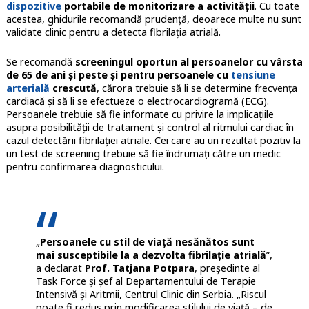
dispozitive
portabile de monitorizare a activității
. Cu toate
acestea, ghidurile recomandă prudență, deoarece multe nu sunt
validate clinic pentru a detecta fibrilația atrială.
Se recomandă
screeningul oportun al persoanelor cu vârsta
de 65 de ani și peste și pentru persoanele cu
tensiune
arterială
crescută
, cărora trebuie să li se determine frecvența
cardiacă și să li se efectueze o electrocardiogramă (ECG).
Persoanele trebuie să fie informate cu privire la implicațiile
asupra posibilității de tratament și control al ritmului cardiac în
cazul detectării fibrilației atriale. Cei care au un rezultat pozitiv la
un test de screening trebuie să fie îndrumați către un medic
pentru confirmarea diagnosticului.
„
Persoanele cu stil de viață nesănătos sunt
mai susceptibile la a dezvolta fibrilație atrială
”,
a declarat
Prof. Tatjana Potpara
, președinte al
Task Force și șef al Departamentului de Terapie
Intensivă și Aritmii, Centrul Clinic din Serbia. „Riscul
poate fi redus prin modificarea stilului de viață – de