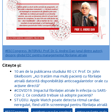
#ESCCongress. INTERVIU. Prof. Dr. G. Andrei Dan (unul dintre autori),
despre ghidul ESC pentru managementul fibrilației atriale
Citește și:
10 ani de la publicarea studiului RE-LY. Prof. Dr. John
Eikelboom: „Azi tratăm mai mulți pacienți cu fibrilație
atrială datorită disponibilității anticoagulantelor orale cu
acțiune directă”
#COVID19. Impactul fibrilației atriale în infecția cu SARS-
CoV-2. Ce conduită trebuie să adopte pacienții?
STUDIU. Apple Watch poate detecta ritmul cardiac
neregulat, fiind util în screeningul pentru fibrilația atrială
#ESCCongress
accident vascular cerebral
anticoagulante orale