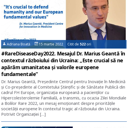
Adriana Boată
15 martie 2022 Citit de
522
ori
#RareDiseaseDay2022. Mesajul Dr. Marius Geantă în
contextul războiului din Ucraina: „Este crucial să ne
apărăm umanitatea și valorile europene
fundamentale”
Dr. Marius Geantă, Președinte Centrul pentru Inovație în Medicină
și Co-președinte al Comitetului Științific și de Sănătate Publică din
cadrul FH Europe, organizația europeană a pacienților cu
Hipercolesterolemie Familială, a transmis, cu ocazia Zilei Mondiale
a Bolilor Rare 2022, un mesaj emoționant despre prioritățile
societății europene în contextul tragic al războiului din Ucraina.
Potrivit Organizației […]