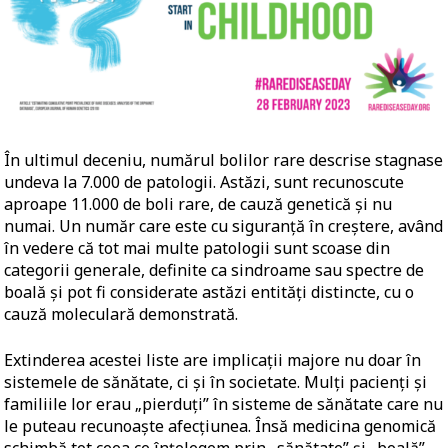
În ultimul deceniu, numărul bolilor rare descrise stagnase
undeva la 7.000 de patologii. Astăzi, sunt recunoscute
aproape 11.000 de boli rare, de cauză genetică și nu
numai. Un număr care este cu siguranță în creștere, având
în vedere că tot mai multe patologii sunt scoase din
categorii generale, definite ca sindroame sau spectre de
boală și pot fi considerate astăzi entități distincte, cu o
cauză moleculară demonstrată.
Extinderea acestei liste are implicații majore nu doar în
sistemele de sănătate, ci și în societate. Mulți pacienți și
familiile lor erau „pierduți” în sisteme de sănătate care nu
le puteau recunoaște afecțiunea. Însă medicina genomică
schimbă tot ceea ce înțelegem prin „sănătate” și „boală”.