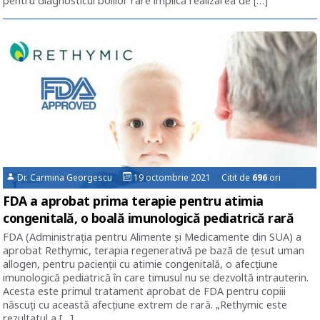
pentru diagnosticul bolilor rare implică realizarea de […]
Dr. Carmina Georgescu
19 octombrie 2021 Citit de
696
ori
FDA a aprobat prima terapie pentru atimia
congenitală, o boală imunologică pediatrică rară
FDA (Administrația pentru Alimente și Medicamente din SUA) a
aprobat Rethymic, terapia regenerativă pe bază de țesut uman
allogen, pentru pacienții cu atimie congenitală, o afecțiune
imunologică pediatrică în care timusul nu se dezvoltă intrauterin.
Acesta este primul tratament aprobat de FDA pentru copiii
născuți cu această afecțiune extrem de rară. „Rethymic este
rezultatul a […]