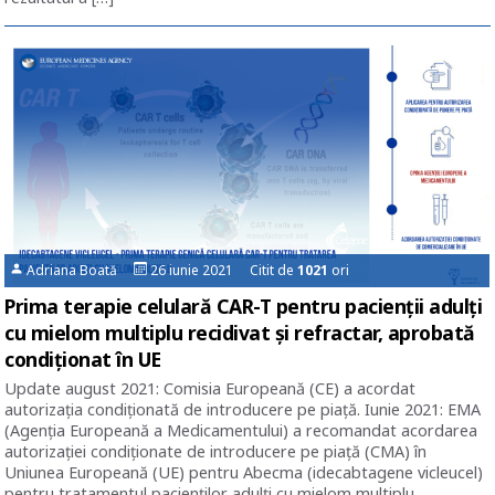
Adriana Boată
26 iunie 2021 Citit de
1021
ori
Prima terapie celulară CAR-T pentru pacienții adulți
cu mielom multiplu recidivat și refractar, aprobată
condiționat în UE
Update august 2021: Comisia Europeană (CE) a acordat
autorizația condiționată de introducere pe piață. Iunie 2021: EMA
(Agenția Europeană a Medicamentului) a recomandat acordarea
autorizației condiționate de introducere pe piață (CMA) în
Uniunea Europeană (UE) pentru Abecma (idecabtagene vicleucel)
pentru tratamentul pacienților adulți cu mielom multiplu