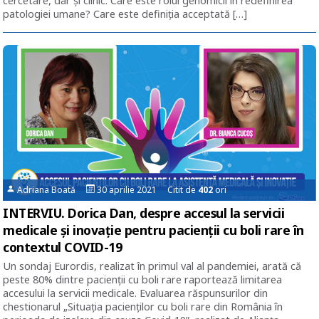
cercetare, dar și clinic. Care este rolul genomicii în redefinirea
patologiei umane? Care este definiția acceptată […]
Adriana Boată
30 aprilie 2021 Citit de
402
ori
INTERVIU. Dorica Dan, despre accesul la servicii
medicale și inovație pentru pacienții cu boli rare în
contextul COVID-19
Un sondaj Eurordis, realizat în primul val al pandemiei, arată că
peste 80% dintre pacienții cu boli rare raportează limitarea
accesului la servicii medicale. Evaluarea răspunsurilor din
chestionarul „Situația pacienților cu boli rare din România în