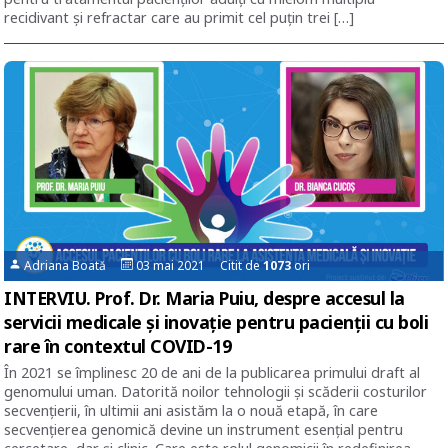
recidivant și refractar care au primit cel puțin trei […]
Adriana Boată
03 mai 2021 Citit de
1073
ori
INTERVIU. Prof. Dr. Maria Puiu, despre accesul la
servicii medicale și inovație pentru pacienții cu boli
rare în contextul COVID-19
În 2021 se împlinesc 20 de ani de la publicarea primului draft al
genomului uman. Datorită noilor tehnologii și scăderii costurilor
secvențierii, în ultimii ani asistăm la o nouă etapă, în care
secvențierea genomică devine un instrument esențial pentru