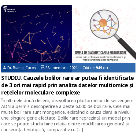
Dr. Bianca Cucoș
28 noiembrie 2021 Citit de
949
ori
STUDIU. Cauzele bolilor rare ar putea fi identificate
de 3 ori mai rapid prin analiza datelor multiomice și
rețelelor moleculare complexe
În ultimele două decenii, dezvoltarea platformelor de secvențiere
ADN a permis descoperirea a peste 6.000 de boli rare. Cele mai
multe boli rare sunt mongenice, existând o cauză clară la nivelul
unei singure gene afectate. Bolile rare reprezintă un model prin
care se poate studia bine relația dintre modificarea genetică și
consecința fenotipică, comparativ cu […]