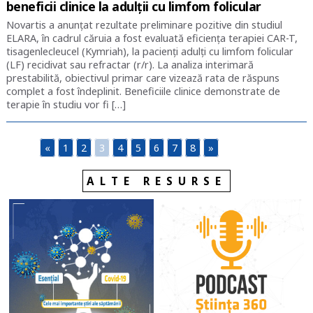
beneficii clinice la adulții cu limfom folicular
Novartis a anunțat rezultate preliminare pozitive din studiul
ELARA, în cadrul căruia a fost evaluată eficiența terapiei CAR-T,
tisagenlecleucel (Kymriah), la pacienți adulți cu limfom folicular
(LF) recidivat sau refractar (r/r). La analiza interimară
prestabilită, obiectivul primar care vizează rata de răspuns
complet a fost îndeplinit. Beneficiile clinice demonstrate de
terapie în studiu vor fi […]
«
1
2
3
4
5
6
7
8
»
ALTE RESURSE