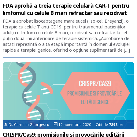
FDA aprobă a treia terapie celulară CAR-T pentru
limfomul cu celule B mari refractar sau recidivat
FDA a aprobat lisocabtagene maraleucel (liso-cel; Breyanzi), o
terapie cu celule T anti-CD19, pentru tratamentul pacienților
adulți cu limfom cu celule B mari, recidivat sau refractar la cel
puțin două linii anterioare de terapie sistemică. „Aprobarea de
astăzi reprezintă o altă etapă importantă în domeniul evoluției
rapide a terapiei genice, oferind o opțiune suplimentară de […]
Dr. Carmina Georgescu
12 noiembrie 2020 Citit de
7893
ori
CRISPR/Cas9: promisiunile și provocările editării