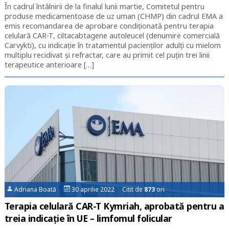
În cadrul întâlnirii de la finalul lunii martie, Comitetul pentru
produse medicamentoase de uz uman (CHMP) din cadrul EMA a
emis recomandarea de aprobare condiționată pentru terapia
celulară CAR-T, ciltacabtagene autoleucel (denumire comercială
Carvykti), cu indicație în tratamentul pacienților adulți cu mielom
multiplu recidivat și refractar, care au primit cel puțin trei linii
terapeutice anterioare […]
Adriana Boată
30 aprilie 2022 Citit de
873
ori
Terapia celulară CAR-T Kymriah, aprobată pentru a
treia indicație în UE – limfomul folicular