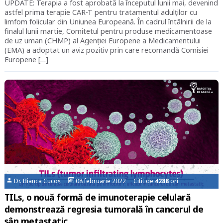
UPDATE: Terapia a fost aprobată la începutul lunii mai, devenind
astfel prima terapie CAR-T pentru tratamentul adulților cu
limfom folicular din Uniunea Europeană. În cadrul întâlnirii de la
finalul lunii martie, Comitetul pentru produse medicamentoase
de uz uman (CHMP) al Agenției Europene a Medicamentului
(EMA) a adoptat un aviz pozitiv prin care recomandă Comisiei
Europene […]
Dr. Bianca Cucoș
08 februarie 2022 Citit de
4288
ori
TILs, o nouă formă de imunoterapie celulară
demonstrează regresia tumorală în cancerul de
sân metastatic