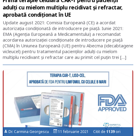
Prima terapie celulară CAR-T pentru pacienții
adulți cu mielom multiplu recidivat și refractar,
aprobată condiționat în UE
Update august 2021: Comisia Europeană (CE) a acordat
autorizația condiționată de introducere pe piață. Iunie 2021:
EMA (Agenția Europeană a Medicamentului) a recomandat
acordarea autorizației condiționate de introducere pe piață
(CMA) în Uniunea Europeană (UE) pentru Abecma (idecabtagene
vicleucel) pentru tratamentul pacienților adulți cu mielom
multiplu recidivant și refractar care au primit cel puțin trei […]
Dr. Carmina Georgescu
11 februarie 2021 Citit de
1139
ori