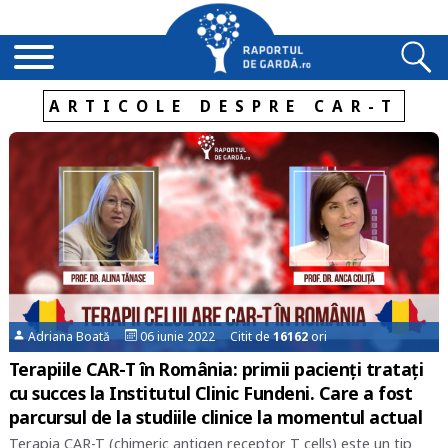
ARTICOLE DESPRE CAR-T
Adriana Boată
06 iunie 2022 Citit de
16162
ori
Terapiile CAR-T în România: primii pacienți tratați
cu succes la Institutul Clinic Fundeni. Care a fost
parcursul de la studiile clinice la momentul actual
Terapia CAR-T (chimeric antigen receptor T cells) este un tip