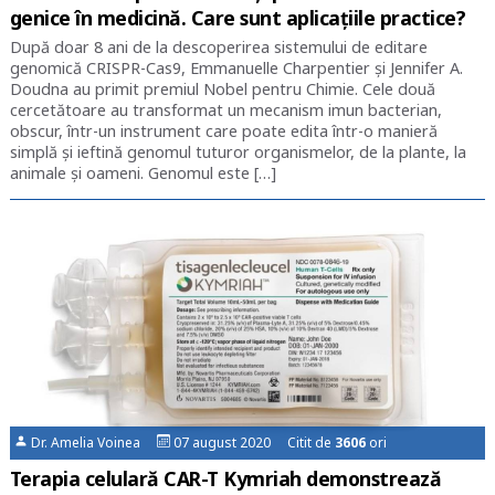
genice în medicină. Care sunt aplicațiile practice?
După doar 8 ani de la descoperirea sistemului de editare
genomică CRISPR-Cas9, Emmanuelle Charpentier și Jennifer A.
Doudna au primit premiul Nobel pentru Chimie. Cele două
cercetătoare au transformat un mecanism imun bacterian,
obscur, într-un instrument care poate edita într-o manieră
simplă și ieftină genomul tuturor organismelor, de la plante, la
animale și oameni. Genomul este […]
Dr. Amelia Voinea
07 august 2020 Citit de
3606
ori
Terapia celulară CAR-T Kymriah demonstrează