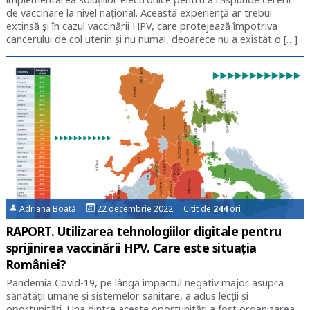
de vaccinare la nivel național. Această experiență ar trebui
extinsă și în cazul vaccinării HPV, care protejează împotriva
cancerului de col uterin și nu numai, deoarece nu a existat o […]
Adriana Boată
22 decembrie 2022 Citit de
244
ori
RAPORT. Utilizarea tehnologiilor digitale pentru
sprijinirea vaccinării HPV. Care este situația
României?
Pandemia Covid-19, pe lângă impactul negativ major asupra
sănătății umane și sistemelor sanitare, a adus lecții și
oportunități. Una dintre aceste oportunități a fost organizarea