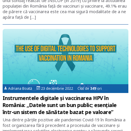
unui sondaj realizat de INSCOP (în 2019) cu privire la atitudinea
populației din România față de vaccinuri și vaccinare, 49.1% erau
de părere că vaccinarea este cea mai sigură modalitate de a ne
apăra faţă de […]
Adriana Boată
23 decembrie 2022 Citit de
349
ori
Instrumentele digitale și vaccinarea HPV în
România: „Datele sunt un bun public; esențiale
într-un sistem de sănătate bazat pe valoare”
Una dintre părțile pozitive ale pandemiei Covid-19 în România a
fost organizarea fără precedent a procesului de vaccinare și
implementarea soluțiilor electronice pentru a răspunde cererii