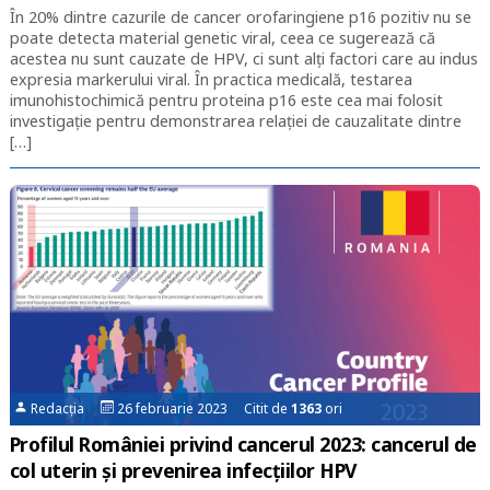
În 20% dintre cazurile de cancer orofaringiene p16 pozitiv nu se
poate detecta material genetic viral, ceea ce sugerează că
acestea nu sunt cauzate de HPV, ci sunt alți factori care au indus
expresia markerului viral. În practica medicală, testarea
imunohistochimică pentru proteina p16 este cea mai folosit
investigație pentru demonstrarea relației de cauzalitate dintre
[…]
Redacția
26 februarie 2023 Citit de
1363
ori
Profilul României privind cancerul 2023: cancerul de
col uterin și prevenirea infecțiilor HPV