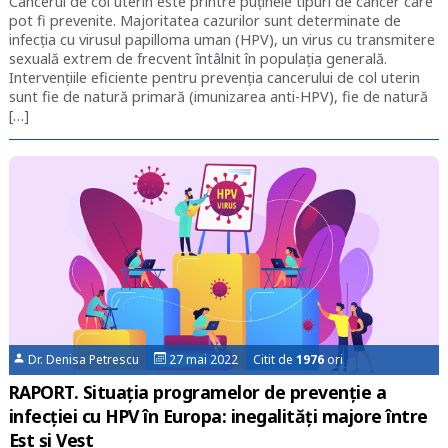
Cancerul de col uterin este printre puținele tipuri de cancer care
pot fi prevenite. Majoritatea cazurilor sunt determinate de
infecția cu virusul papilloma uman (HPV), un virus cu transmitere
sexuală extrem de frecvent întâlnit în populația generală.
Intervențiile eficiente pentru prevenția cancerului de col uterin
sunt fie de natură primară (imunizarea anti-HPV), fie de natură
[…]
Dr. Denisa Petrescu
27 mai 2022 Citit de
1976
ori
RAPORT. Situația programelor de prevenție a
infecției cu HPV în Europa: inegalități majore între
Est și Vest