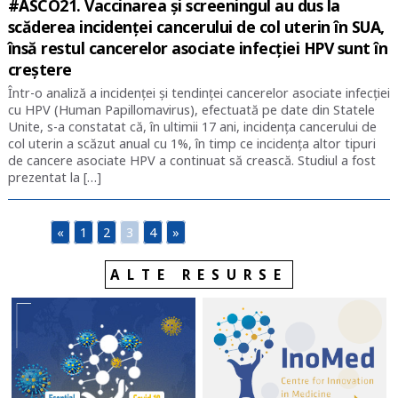
#ASCO21. Vaccinarea și screeningul au dus la
scăderea incidenței cancerului de col uterin în SUA,
însă restul cancerelor asociate infecției HPV sunt în
creștere
Într-o analiză a incidenței și tendinței cancerelor asociate infecției
cu HPV (Human Papillomavirus), efectuată pe date din Statele
Unite, s-a constatat că, în ultimii 17 ani, incidența cancerului de
col uterin a scăzut anual cu 1%, în timp ce incidența altor tipuri
de cancere asociate HPV a continuat să crească. Studiul a fost
prezentat la […]
«
1
2
3
4
»
ALTE RESURSE