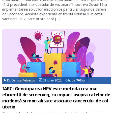
fără precedent a procesului de vaccinare împotriva Covid-19 și
implementarea soluțiilor electronice pentru a răspunde cererii
de vaccinare. Această experiență ar trebui extinsă și în cazul
vaccinării HPV, care protejează […]
Dr. Denisa Petrescu
03 iunie 2022 Citit de
763
ori
IARC: Genotiparea HPV este metoda cea mai
eficientă de screening, cu impact asupra ratelor de
incidență și mortalitate asociate cancerului de col
uterin