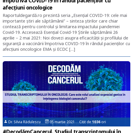
împotriva COVID-19 în rândul pacienților cu
afecțiuni oncologice
Raportuldegardă.ro prezintă seria „Esențial COVID-19: cele mai
importante știri ale săptămânii” – sinteza știrilor care chiar
contează pentru controlul și limitarea impactului pandemiei
Covid-19. Accesează Esențial Covid-19 Știrile săptămânii 26
aprilie – 2 mai 2021: Noi dovezi asupra eficacității și profilului de
siguranță a vaccinării împotriva COVID-19 în rândul pacienților cu
afecțiuni oncologice EMA și ECDC […]
Dr. Silvia Rădulescu
05 martie 2021 Citit de
1036
ori
#DecodămCancerul. Studiul transcriptomului în