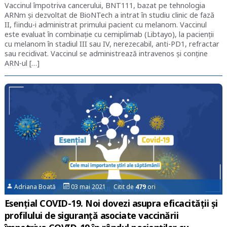
Vaccinul împotriva cancerului, BNT111, bazat pe tehnologia
ARNm și dezvoltat de BioNTech a intrat în studiu clinic de fază
II, fiindu-i administrat primului pacient cu melanom. Vaccinul
este evaluat în combinație cu cemiplimab (Libtayo), la pacienții
cu melanom în stadiul III sau IV, nerezecabil, anti-PD1, refractar
sau recidivat. Vaccinul se administrează intravenos și conține
ARN-ul […]
Adriana Boată
03 mai 2021 Citit de
479
ori
Esențial COVID-19. Noi dovezi asupra eficacității și
profilului de siguranță asociate vaccinării