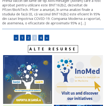
Primul vaccin din lume de tip ARN mesager (ARNm) care a fost
aprobat pentru utilizare este BNT162b2, dezvoltat de
Pfizer/BioNTech. Pfizer a anunțat, în urma analizei finale a
studiului de fază III, că vaccinul BNT162b2 este eficient în 95%
din cazuri împotriva COVID-19. Compania Moderna a raportat,
de asemenea, o eficacitate de aproximativ 95% a […]
«
1
2
3
4
»
ALTE RESURSE