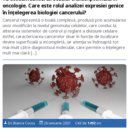
oncologie. Care este rolul analizei expresiei genice
în înțelegerea biologiei cancerului?
Cancerul reprezintă o boală complexă, produsă prin acumularea
unor modificări la nivelul genomului celulelor, care conduc la
alterarea sistemelor de control și reglare a diviziunii celulare.
Astfel, caracterizarea cancerelor doar în funcție de localizare
devine superficială și incompletă, iar atenția se îndreaptă tot
mai mult către diagnosticul molecular, care permite o înțelegere
mult mai clară […]
Dr. Bianca Cucoș
26 ianuarie 2021 Citit de
1492
ori