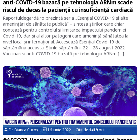
anti-COVID-19 bazată pe tehnologia ARNm scade
riscul de deces la pacienții cu insuficiență cardiacă
Raportuldegardă.ro prezintă seria „Esențial COVID-19 și alte
amenințări de sănătate publică” – sinteza știrilor care chiar
contează pentru controlul și limitarea impactului pandemiei
Covid-19, dar și al altor patogeni care amenință sănătatea la
nivel local și internațional. Accesează Esențial Covid-19 de
săptămâna aceasta. Știrile săptămânii 22 – 28 august 2022:
Vaccinarea anti-COVID-19 bazată pe tehnologia ARNm […]
Dr. Bianca Cucoș
16 iunie 2022 Citit de
1419
ori