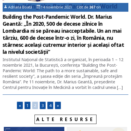
Adriana Boată
14 noiembrie 2021 Citit de
367
ori
Building the Post-Pandemic World. Dr. Marius
Geantă: „În 2020, 500 de decese zilnice în
Lombardia ni se păreau inacceptabile. Un an mai
târziu, 600 de decese într-o zi, în România, nu
stârnesc același cutremur interior și același oftat
la nivelul societății”
Institutul Național de Statistică a organizat, în perioada 1 – 12
noiembrie 2021, la București, conferința “Building the Post-
Pandemic World: The path to a more sustainable, safe and
resilient society”, a șasea ediție din seria „Împreună protejăm
România”. Pe 11 noiembrie, Dr. Marius Geantă, președinte
Centrul pentru Inovație în Medicină a vorbit în cadrul uneia […]
«
1
2
3
4
»
ALTE RESURSE