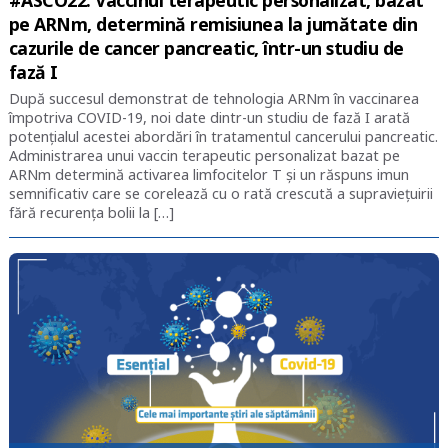
#ASCO22. Vaccinul terapeutic personalizat, bazat
pe ARNm, determină remisiunea la jumătate din
cazurile de cancer pancreatic, într-un studiu de
fază I
După succesul demonstrat de tehnologia ARNm în vaccinarea
împotriva COVID-19, noi date dintr-un studiu de fază I arată
potențialul acestei abordări în tratamentul cancerului pancreatic.
Administrarea unui vaccin terapeutic personalizat bazat pe
ARNm determină activarea limfocitelor T și un răspuns imun
semnificativ care se corelează cu o rată crescută a supraviețuirii
fără recurența bolii la […]