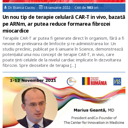
Dr. Bianca Cucoș
18 ianuarie 2022 Citit de
983
ori
Un nou tip de terapie celulară CAR-T in vivo, bazată
pe ARNm, ar putea reduce formarea fibrozei
miocardice
Terapiile CAR-T ar putea fi generate direct în organism, fără a fi
nevoie de prelevarea de limfocite și re-administrarea lor. Un
studiu preclinic, publicat pe 6 ianuarie în Science, demonstrează
potențialul unui nou concept de terapie CAR-T, in vivo, care
poate ținti celulele de la nivelul cardiac implicate în dezvoltarea
fibrozei. Spre deosebire de terapia […]