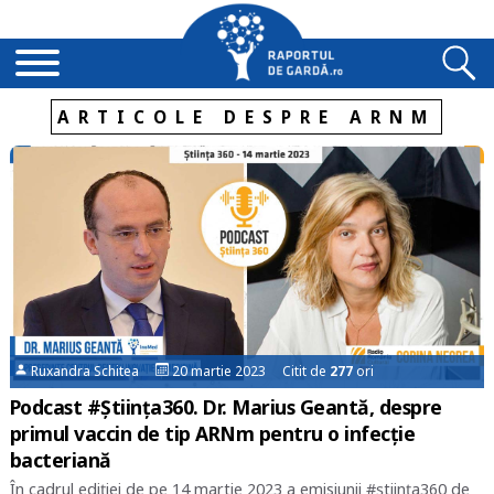
ARTICOLE DESPRE ARNM
Ruxandra Schitea
20 martie 2023 Citit de
277
ori
Podcast #Știința360. Dr. Marius Geantă, despre
primul vaccin de tip ARNm pentru o infecție
bacteriană
În cadrul ediției de pe 14 martie 2023 a emisiunii #știința360 de