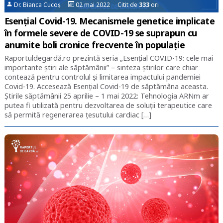
Dr. Bianca Cucoș
02 mai 2022 Citit de
333
ori
Esențial Covid-19. Mecanismele genetice implicate
în formele severe de COVID-19 se suprapun cu
anumite boli cronice frecvente în populație
Raportuldegardă.ro prezintă seria „Esențial COVID-19: cele mai
importante știri ale săptămânii” – sinteza știrilor care chiar
contează pentru controlul și limitarea impactului pandemiei
Covid-19. Accesează Esențial Covid-19 de săptămâna aceasta.
Știrile săptămânii 25 aprilie – 1 mai 2022: Tehnologia ARNm ar
putea fi utilizată pentru dezvoltarea de soluții terapeutice care
să permită regenerarea țesutului cardiac […]