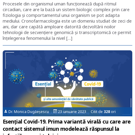
Procesele din organismul uman funcționează după ritmul
circadian, care are la bază un sistem biologic complex prin care
fiziologia și comportamentul unui organism se pot adapta
mediului. Cronofarmacologia este un domeniu studiat de zeci de
ani, dar care capătă amploare datorită dezvoltării noilor
tehnologii de secvențiere genomică și transcriptomică ce permit
înțelegerea fenomenului la nivel […]
Dr. Monica Dugăeșescu
23 ianuarie 2023 Citit de
328
ori
Esențial Covid-19. Prima variantă virală cu care are
contact sistemul imun modelează răspunsul la