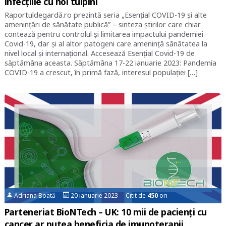
infecţiile cu noi tulpini
Raportuldegardă.ro prezintă seria „Esențial COVID-19 și alte
amenințări de sănătate publică” – sinteza știrilor care chiar
contează pentru controlul și limitarea impactului pandemiei
Covid-19, dar și al altor patogeni care amenință sănătatea la
nivel local și internațional. Accesează Esențial Covid-19 de
săptămâna aceasta. Săptămâna 17-22 ianuarie 2023: Pandemia
COVID-19 a crescut, în primă fază, interesul populaţiei […]
Adriana Boată
20 ianuarie 2023 Citit de
450
ori
Parteneriat BioNTech – UK: 10 mii de pacienți cu
cancer ar putea beneficia de imunoterapii