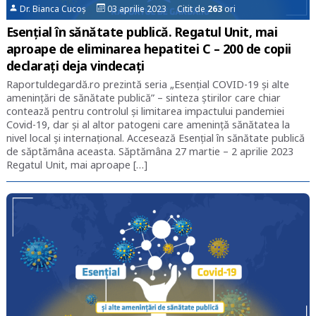
Dr. Bianca Cucoș
03 aprilie 2023 Citit de
263
ori
Esențial în sănătate publică. Regatul Unit, mai
aproape de eliminarea hepatitei C – 200 de copii
declarați deja vindecați
Raportuldegardă.ro prezintă seria „Esențial COVID-19 și alte
amenințări de sănătate publică” – sinteza știrilor care chiar
contează pentru controlul și limitarea impactului pandemiei
Covid-19, dar și al altor patogeni care amenință sănătatea la
nivel local și internațional. Accesează Esențial în sănătate publică
de săptămâna aceasta. Săptămâna 27 martie – 2 aprilie 2023
Regatul Unit, mai aproape […]