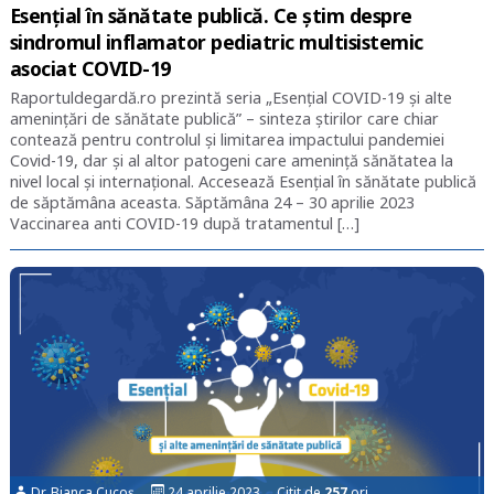
Esențial în sănătate publică. Ce știm despre
sindromul inflamator pediatric multisistemic
asociat COVID-19
Raportuldegardă.ro prezintă seria „Esențial COVID-19 și alte
amenințări de sănătate publică” – sinteza știrilor care chiar
contează pentru controlul și limitarea impactului pandemiei
Covid-19, dar și al altor patogeni care amenință sănătatea la
nivel local și internațional. Accesează Esențial în sănătate publică
de săptămâna aceasta. Săptămâna 24 – 30 aprilie 2023
Vaccinarea anti COVID-19 după tratamentul […]
Dr. Bianca Cucoș
24 aprilie 2023 Citit de
257
ori