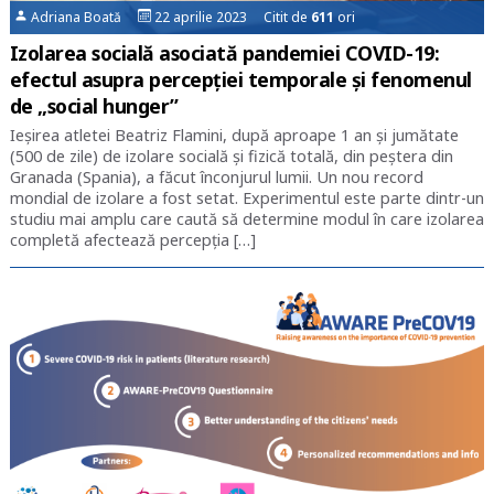
Adriana Boată
22 aprilie 2023 Citit de
611
ori
Izolarea socială asociată pandemiei COVID-19:
efectul asupra percepției temporale și fenomenul
de „social hunger”
Ieșirea atletei Beatriz Flamini, după aproape 1 an și jumătate
(500 de zile) de izolare socială și fizică totală, din peștera din
Granada (Spania), a făcut înconjurul lumii. Un nou record
mondial de izolare a fost setat. Experimentul este parte dintr-un
studiu mai amplu care caută să determine modul în care izolarea
completă afectează percepția […]