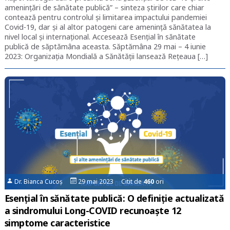
amenințări de sănătate publică” – sinteza știrilor care chiar
contează pentru controlul și limitarea impactului pandemiei
Covid-19, dar și al altor patogeni care amenință sănătatea la
nivel local și internațional. Accesează Esențial în sănătate
publică de săptămâna aceasta. Săptămâna 29 mai – 4 iunie
2023: Organizația Mondială a Sănătății lansează Rețeaua […]
Dr. Bianca Cucoș
29 mai 2023 Citit de
460
ori
Esențial în sănătate publică: O definiție actualizată
a sindromului Long-COVID recunoaște 12
simptome caracteristice