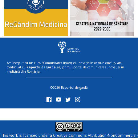
Am început cu un curs, “Comunicarea inovației, inovație în comunicare”. Și am
continuat cu
Raportuldegarda.ro
, primul portal de comunicare a inovației în
medicină din România.
©2026 Raportul de gardă
This work is licensed under a
Creative Commons Attribution-NonCommercial-