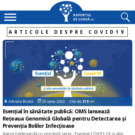
ARTICOLE DESPRE COVID19
Adriana Boată
05 iunie 2023 Citit de
319
ori
Esențial în sănătate publică: OMS lansează
Rețeaua Genomică Globală pentru Detectarea și
Prevenția Bolilor Infecțioase
Raportuldegardă.ro prezintă seria „Esențial COVID-19 și alte