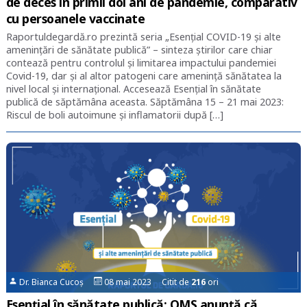
de deces în primii doi ani de pandemie, comparativ
cu persoanele vaccinate
Raportuldegardă.ro prezintă seria „Esențial COVID-19 și alte
amenințări de sănătate publică” – sinteza știrilor care chiar
contează pentru controlul și limitarea impactului pandemiei
Covid-19, dar și al altor patogeni care amenință sănătatea la
nivel local și internațional. Accesează Esențial în sănătate
publică de săptămâna aceasta. Săptămâna 15 – 21 mai 2023:
Riscul de boli autoimune și inflamatorii după […]
Dr. Bianca Cucoș
08 mai 2023 Citit de
216
ori
Esențial în sănătate publică: OMS anunță că