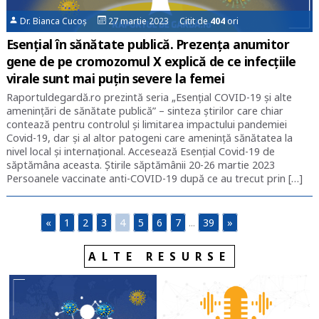
Dr. Bianca Cucoș
27 martie 2023 Citit de
404
ori
Esențial în sănătate publică. Prezența anumitor
gene de pe cromozomul X explică de ce infecțiile
virale sunt mai puțin severe la femei
Raportuldegardă.ro prezintă seria „Esențial COVID-19 și alte
amenințări de sănătate publică” – sinteza știrilor care chiar
contează pentru controlul și limitarea impactului pandemiei
Covid-19, dar și al altor patogeni care amenință sănătatea la
nivel local și internațional. Accesează Esențial Covid-19 de
săptămâna aceasta. Știrile săptămânii 20-26 martie 2023
Persoanele vaccinate anti-COVID-19 după ce au trecut prin […]
«
1
2
3
4
5
6
7
...
39
»
ALTE RESURSE