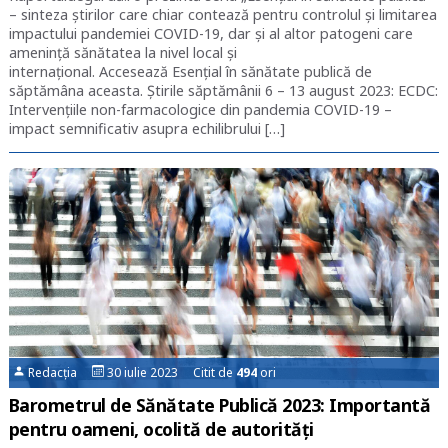
– sinteza știrilor care chiar contează pentru controlul și limitarea
impactului pandemiei COVID-19, dar și al altor patogeni care
amenință sănătatea la nivel local și
internațional. Accesează Esențial în sănătate publică de
săptămâna aceasta. Știrile săptămânii 6 – 13 august 2023: ECDC:
Intervenţiile non-farmacologice din pandemia COVID-19 –
impact semnificativ asupra echilibrului […]
Redacția
30 iulie 2023 Citit de
494
ori
Barometrul de Sănătate Publică 2023: Importantă
pentru oameni, ocolită de autorități