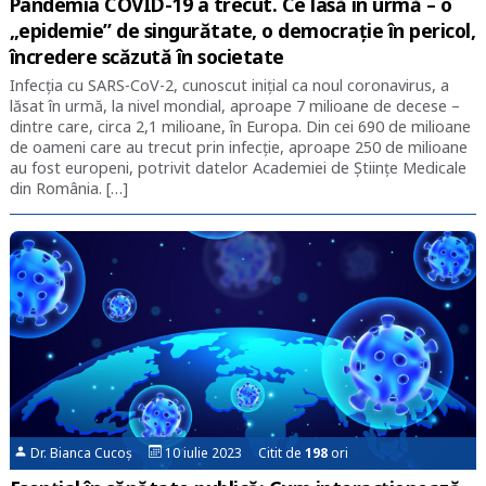
Pandemia COVID-19 a trecut. Ce lasă în urmă – o
„epidemie” de singurătate, o democrație în pericol,
încredere scăzută în societate
Infecția cu SARS-CoV-2, cunoscut inițial ca noul coronavirus, a
lăsat în urmă, la nivel mondial, aproape 7 milioane de decese –
dintre care, circa 2,1 milioane, în Europa. Din cei 690 de milioane
de oameni care au trecut prin infecție, aproape 250 de milioane
au fost europeni, potrivit datelor Academiei de Științe Medicale
din România. […]
Dr. Bianca Cucoș
10 iulie 2023 Citit de
198
ori