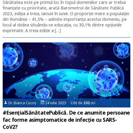
Sănătatea este pe primul loc în topul domeniilor care ar trebui
finanțate cu prioritate, arată Barometrul de Sănătate Publică
2023, ediția a treia, lansat în iunie. O proporție mare a populației
din România – 41,5% – admite importanța acestui domeniu, pe
locul al doilea situându-se educația, cu 30,1% dintre opțiunile
exprimate. A treia ediție a […]
Dr. Bianca Cucoș
24 iulie 2023 Citit de
232
ori
#EsențialSănătatePublică. De ce anumite persoane
fac forme asimptomatice de infecție cu SARS-
CoV2?