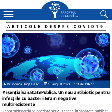
ARTICOLE DESPRE COVID19
Dr. Monica Dugăeșescu
13 august 2023 Citit de
496
ori
#EsențialSănătatePublică. Un nou antibiotic pentru
infecţiile cu bacterii Gram negative
multirezistente
Raportuldegardă.ro prezintă seria „Esențial în sănătate publică”