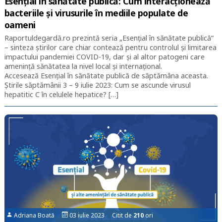
Esențial în sănătate publică: Cum interacționează
bacteriile și virusurile în mediile populate de
oameni
Raportuldegardă.ro prezintă seria „Esențial în sănătate publică”
– sinteza știrilor care chiar contează pentru controlul și limitarea
impactului pandemiei COVID-19, dar și al altor patogeni care
amenință sănătatea la nivel local și internațional.
Accesează Esențial în sănătate publică de săptămâna aceasta.
Știrile săptămânii 3 – 9 iulie 2023: Cum se ascunde virusul
hepatitic C în celulele hepatice? […]
Adriana Boată
03 iulie 2023 Citit de
210
ori