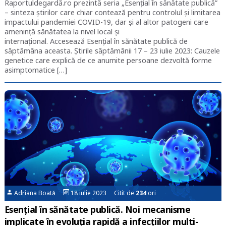
Raportuldegardă.ro prezintă seria „Esențial în sănătate publică”
– sinteza știrilor care chiar contează pentru controlul și limitarea
impactului pandemiei COVID-19, dar și al altor patogeni care
amenință sănătatea la nivel local și
internațional. Accesează Esențial în sănătate publică de
săptămâna aceasta. Știrile săptămânii 17 – 23 iulie 2023: Cauzele
genetice care explică de ce anumite persoane dezvoltă forme
asimptomatice […]
Adriana Boată
18 iulie 2023 Citit de
234
ori
Esențial în sănătate publică. Noi mecanisme
implicate în evoluția rapidă a infecțiilor multi-