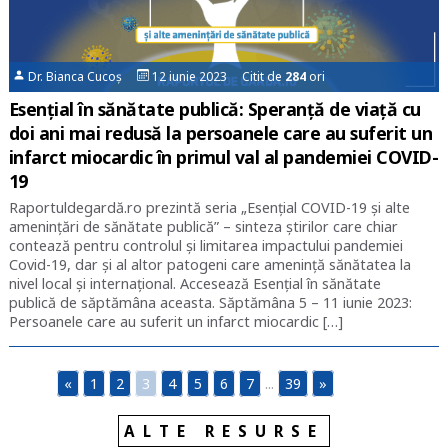
Dr. Bianca Cucoș
12 iunie 2023 Citit de
284
ori
Esențial în sănătate publică: Speranță de viață cu
doi ani mai redusă la persoanele care au suferit un
infarct miocardic în primul val al pandemiei COVID-
19
Raportuldegardă.ro prezintă seria „Esențial COVID-19 și alte
amenințări de sănătate publică” – sinteza știrilor care chiar
contează pentru controlul și limitarea impactului pandemiei
Covid-19, dar și al altor patogeni care amenință sănătatea la
nivel local și internațional. Accesează Esențial în sănătate
publică de săptămâna aceasta. Săptămâna 5 – 11 iunie 2023:
Persoanele care au suferit un infarct miocardic […]
«
1
2
3
4
5
6
7
...
39
»
ALTE RESURSE