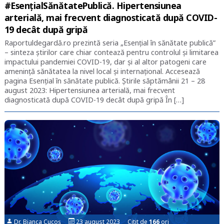
#EsențialSănătatePublică. Hipertensiunea
arterială, mai frecvent diagnosticată după COVID-
19 decât după gripă
Raportuldegardă.ro prezintă seria „Esențial în sănătate publică”
– sinteza știrilor care chiar contează pentru controlul și limitarea
impactului pandemiei COVID-19, dar și al altor patogeni care
amenință sănătatea la nivel local și internațional. Accesează
pagina Esențial în sănătate publică. Știrile săptămânii 21 – 28
august 2023: Hipertensiunea arterială, mai frecvent
diagnosticată după COVID-19 decât după gripă În […]
Dr. Bianca Cucoș
23 august 2023 Citit de
166
ori