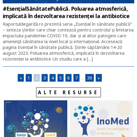
#EsențialSănătatePublică. Poluarea atmosferică,
implicată în dezvoltarea rezistenței la antibiotice
Raportuldegardă.ro prezintă seria „Esențial în sănătate publică”
– sinteza știrilor care chiar contează pentru controlul și limitarea
impactului pandemiei COVID-19, dar și al altor patogeni care
amenință sănătatea la nivel local și internațional. Accesează
pagina Esențial în sănătate publică. Știrile săptămânii 14-20
august 2023: Poluarea atmosferică, implicată în dezvoltarea
rezistenței la antibiotice Un studiu care a […]
«
1
2
3
4
5
6
7
...
39
»
ALTE RESURSE