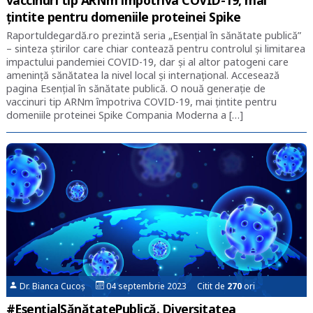
vaccinuri tip ARNm împotriva COVID-19, mai
țintite pentru domeniile proteinei Spike
Raportuldegardă.ro prezintă seria „Esențial în sănătate publică”
– sinteza știrilor care chiar contează pentru controlul și limitarea
impactului pandemiei COVID-19, dar și al altor patogeni care
amenință sănătatea la nivel local și internațional. Accesează
pagina Esențial în sănătate publică. O nouă generație de
vaccinuri tip ARNm împotriva COVID-19, mai țintite pentru
domeniile proteinei Spike Compania Moderna a […]
Dr. Bianca Cucoș
04 septembrie 2023 Citit de
270
ori
#EsențialSănătatePublică. Diversitatea