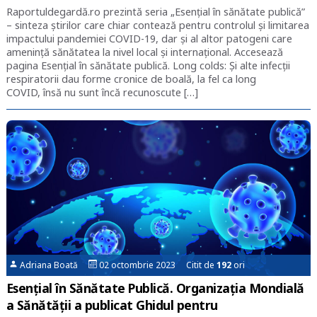
Raportuldegardă.ro prezintă seria „Esențial în sănătate publică”
– sinteza știrilor care chiar contează pentru controlul și limitarea
impactului pandemiei COVID-19, dar și al altor patogeni care
amenință sănătatea la nivel local și internațional. Accesează
pagina Esențial în sănătate publică. Long colds: Și alte infecții
respiratorii dau forme cronice de boală, la fel ca long
COVID, însă nu sunt încă recunoscute […]
Adriana Boată
02 octombrie 2023 Citit de
192
ori
Esențial în Sănătate Publică. Organizația Mondială
a Sănătății a publicat Ghidul pentru