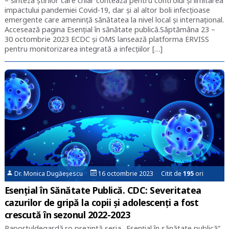
– sinteza știrilor care chiar contează pentru controlul și limitarea
impactului pandemiei Covid-19, dar și al altor boli infecțioase
emergente care amenință sănătatea la nivel local și internațional.
Accesează pagina Esențial în sănătate publică.Săptămâna 23 –
30 octombrie 2023 ECDC și OMS lansează platforma ERVISS
pentru monitorizarea integrată a infecțiilor […]
Dr. Monica Dugăeșescu
16 octombrie 2023 Citit de
195
ori
Esențial în Sănătate Publică. CDC: Severitatea
cazurilor de gripă la copii şi adolescenţi a fost
crescută în sezonul 2022-2023
Raportuldegardă.ro prezintă seria „Esențial în sănătate publică”