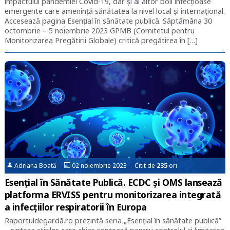
impactului pandemiei Covid-19, dar și al altor boli infecțioase
emergente care amenință sănătatea la nivel local și internațional.
Accesează pagina Esențial în sănătate publică. Săptămâna 30
octombrie – 5 noiembrie 2023 GPMB (Comitetul pentru
Monitorizarea Pregătirii Globale) critică pregătirea în […]
Adriana Boată
02 noiembrie 2023 Citit de
235
ori
Esențial în Sănătate Publică. ECDC și OMS lansează
platforma ERVISS pentru monitorizarea integrată
a infecțiilor respiratorii în Europa
Raportuldegardă.ro prezintă seria „Esențial în sănătate publică”