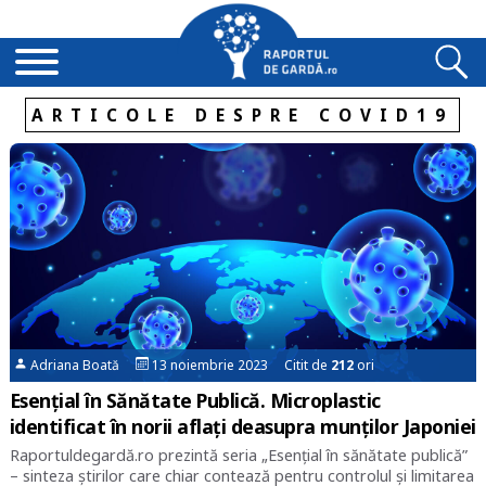
ARTICOLE DESPRE COVID19
Adriana Boată
13 noiembrie 2023 Citit de
212
ori
Esențial în Sănătate Publică. Microplastic
identificat în norii aflați deasupra munților Japoniei
Raportuldegardă.ro prezintă seria „Esențial în sănătate publică”
– sinteza știrilor care chiar contează pentru controlul și limitarea