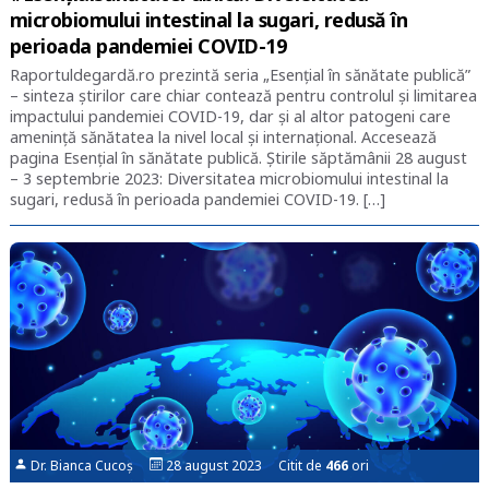
microbiomului intestinal la sugari, redusă în
perioada pandemiei COVID-19
Raportuldegardă.ro prezintă seria „Esențial în sănătate publică”
– sinteza știrilor care chiar contează pentru controlul și limitarea
impactului pandemiei COVID-19, dar și al altor patogeni care
amenință sănătatea la nivel local și internațional. Accesează
pagina Esențial în sănătate publică. Știrile săptămânii 28 august
– 3 septembrie 2023: Diversitatea microbiomului intestinal la
sugari, redusă în perioada pandemiei COVID-19. […]
Dr. Bianca Cucoș
28 august 2023 Citit de
466
ori