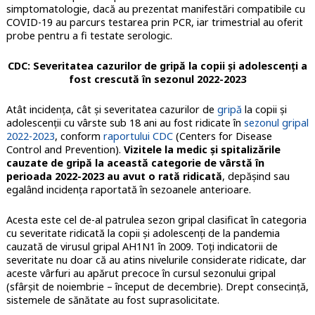
simptomatologie, dacă au prezentat manifestări compatibile cu
COVID-19 au parcurs testarea prin PCR, iar trimestrial au oferit
probe pentru a fi testate serologic.
CDC: Severitatea cazurilor de gripă la copii şi adolescenţi a
fost crescută în sezonul 2022-2023
Atât incidenţa, cât şi severitatea cazurilor de
gripă
la copii şi
adolescenţii cu vârste sub 18 ani au fost ridicate în
sezonul gripal
2022-2023
, conform
raportului CDC
(Centers for Disease
Control and Prevention).
Vizitele la medic şi spitalizările
cauzate de gripă la această categorie de vârstă în
perioada 2022-2023 au avut o rată ridicată
, depăşind sau
egalând incidenţa raportată în sezoanele anterioare.
Acesta este cel de-al patrulea sezon gripal clasificat în categoria
cu severitate ridicată la copii şi adolescenţi de la pandemia
cauzată de virusul gripal AH1N1 în 2009. Toţi indicatorii de
severitate nu doar că au atins nivelurile considerate ridicate, dar
aceste vârfuri au apărut precoce în cursul sezonului gripal
(sfârşit de noiembrie – început de decembrie). Drept consecinţă,
sistemele de sănătate au fost suprasolicitate.