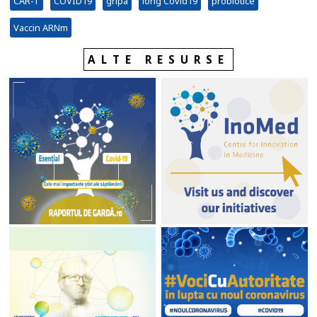
CAR-T
COVID19
gripa
long Covid19
probiotice
Vaccin ARNm
ALTE RESURSE