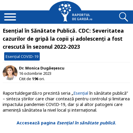
Esențial în Sănătate Publică. CDC: Severitatea
cazurilor de gripă la copii şi adolescenţi a fost
crescută în sezonul 2022-2023
Esențial COVID-19
Dr. Monica Dugăeșescu
16 octombrie 2023
Citit de
196
ori.
Raportuldegardă.ro prezintă seria „
Esențial
în sănătate publică”
– sinteza știrilor care chiar contează pentru controlul și limitarea
impactului pandemiei COVID-19, dar și al altor patogeni care
amenință sănătatea la nivel local și internațional.
Accesează pagina
Esențial în sănătate publică
.