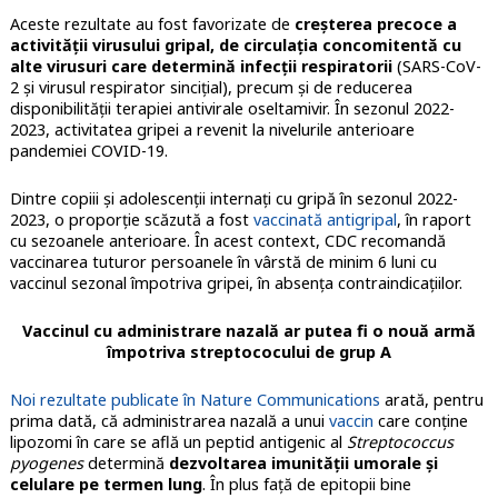
Aceste rezultate au fost favorizate de
creşterea precoce a
activităţii virusului gripal, de circulaţia concomitentă cu
alte virusuri care determină infecţii respiratorii
(SARS-CoV-
2 şi virusul respirator sinciţial), precum şi de reducerea
disponibilităţii terapiei antivirale oseltamivir. În sezonul 2022-
2023, activitatea gripei a revenit la nivelurile anterioare
pandemiei COVID-19.
Dintre copiii şi adolescenţii internaţi cu gripă în sezonul 2022-
2023, o proporţie scăzută a fost
vaccinată antigripal
, în raport
cu sezoanele anterioare. În acest context, CDC recomandă
vaccinarea tuturor persoanele în vârstă de minim 6 luni cu
vaccinul sezonal împotriva gripei, în absenţa contraindicaţiilor.
Vaccinul cu administrare nazală ar putea fi o nouă armă
împotriva streptococului de grup A
Noi rezultate publicate în Nature Communications
arată, pentru
prima dată, că administrarea nazală a unui
vaccin
care conţine
lipozomi în care se află un peptid antigenic al
Streptococcus
pyogenes
determină
dezvoltarea imunității umorale şi
celulare pe termen lung
. În plus faţă de epitopii bine