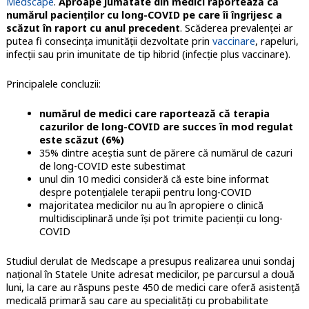
Medscape
.
Aproape jumătate din medici raportează că
numărul pacienţilor cu long-COVID pe care îi îngrijesc a
scăzut în raport cu anul precedent
. Scăderea prevalenţei ar
putea fi consecinţa imunităţii dezvoltate prin
vaccinare
, rapeluri,
infecţii sau prin imunitate de tip hibrid (infecţie plus vaccinare).
Principalele concluzii:
numărul de medici care raportează că terapia
cazurilor de long-COVID are succes în mod regulat
este scăzut (6%)
35% dintre aceştia sunt de părere că numărul de cazuri
de long-COVID este subestimat
unul din 10 medici consideră că este bine informat
despre potenţialele terapii pentru long-COVID
majoritatea medicilor nu au în apropiere o clinică
multidisciplinară unde îşi pot trimite pacienţii cu long-
COVID
Studiul derulat de Medscape a presupus realizarea unui sondaj
naţional în Statele Unite adresat medicilor, pe parcursul a două
luni, la care au răspuns peste 450 de medici care oferă asistenţă
medicală primară sau care au specialităţi cu probabilitate