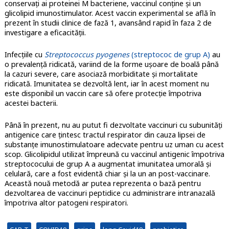
conservaţi ai proteinei M bacteriene, vaccinul conţine şi un
glicolipid imunostimulator. Acest vaccin experimental se află în
prezent în studii clinice de fază 1, avansând rapid în faza 2 de
investigare a eficacităţii.
Infecţiile cu
Streptococcus pyogenes
(streptococ de grup A)
au
o prevalenţă ridicată, variind de la forme uşoare de boală până
la cazuri severe, care asociază morbiditate şi mortalitate
ridicată. Imunitatea se dezvoltă lent, iar în acest moment nu
este disponibil un vaccin care să ofere protecţie împotriva
acestei bacterii.
Până în prezent, nu au putut fi dezvoltate vaccinuri cu subunităţi
antigenice care ţintesc tractul respirator din cauza lipsei de
substanţe imunostimulatoare adecvate pentru uz uman cu acest
scop. Glicolipidul utilizat împreună cu vaccinul antigenic împotriva
streptococului de grup A a augmentat imunitatea umorală şi
celulară, care a fost evidentă chiar şi la un an post-vaccinare.
Această nouă metodă ar putea reprezenta o bază pentru
dezvoltarea de vaccinuri peptidice cu administrare intranazală
împotriva altor patogeni respiratori.