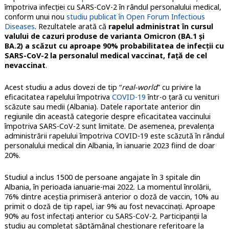
împotriva infecţiei cu SARS-CoV-2 în rândul personalului medical,
conform unui nou
studiu publicat în Open Forum Infectious
Diseases
. Rezultatele arată că
rapelul administrat în cursul
valului de cazuri produse de varianta Omicron (BA.1 şi
BA.2) a scăzut cu aproape 90% probabilitatea de infecţii cu
SARS-CoV-2 la personalul medical vaccinat, faţă de cel
nevaccinat
.
Acest studiu a adus dovezi de tip “
real-world
” cu privire la
eficacitatea rapelului împotriva
COVID-19
într-o ţară cu venituri
scăzute sau medii (Albania). Datele raportate anterior din
regiunile din această categorie despre eficacitatea vaccinului
împotriva SARS-CoV-2 sunt limitate. De asemenea, prevalenţa
administrării rapelului împotriva COVID-19 este scăzută în rândul
personalului medical din Albania, în ianuarie 2023 fiind de doar
20%.
Studiul a inclus 1500 de persoane angajate în 3 spitale din
Albania, în perioada ianuarie-mai 2022. La momentul înrolării,
76% dintre aceştia primiseră anterior o doză de vaccin, 10% au
primit o doză de tip rapel, iar 9% au fost nevaccinaţi. Aproape
90% au fost infectaţi anterior cu SARS-CoV-2. Participanţii la
studiu au completat săptămânal chestionare referitoare la