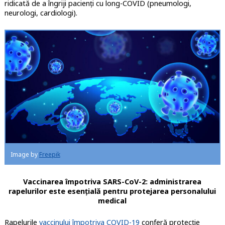
ridicată de a îngriji pacienţi cu long-COVID (pneumologi,
neurologi, cardiologi).
Image by
Freepik
Vaccinarea împotriva SARS-CoV-2: administrarea
rapelurilor este esenţială pentru protejarea personalului
medical
Rapelurile
vaccinului împotriva COVID-19
conferă protecţie