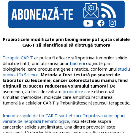
Probioticele modificate prin bioinginerie pot ajuta celulele
CAR-T să identifice și să distrugă tumora
Terapiile CAR-T
ar putea fi eficace şi împotriva tumorilor solide
dificil de ţintit, prin utilizarea unor
bacterii
obţinute prin
bioinginerie, care produc antigene sintetice, conform unui
studiu
publicat în Science
.
Metoda a fost testată pe şoareci de
laborator cu leucemie, cancer colorectal sau mamar, fiind
obţinută cu succes reducerea volumului tumoral
. De
asemenea, au fost dezvoltate
probiotice
care eliberează
simultan chemokine, molecule care amplifică recrutarea
tumorală a celulelor CAR-T şi îmbunătățesc răspunsul terapeutic.
Imunoterapiile de tip CAR-T sunt eficace împotriva unor tipuri
variate de neoplazii hematologice
, însă efectele asupra
cancerelor solide sunt limitate. Una dintre provocări este
reprezentată de identificarea unor ținte specifice și exprimate