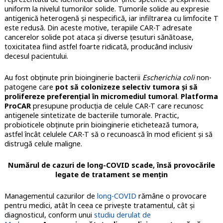
uniform la nivelul tumorilor solide. Tumorile solide au expresie
antigenică heterogenă și nespecifică, iar infiltrarea cu limfocite T
este redusă. Din aceste motive, terapiile CAR-T adresate
cancerelor solide pot ataca şi diverse ţesuturi sănătoase,
toxicitatea fiind astfel foarte ridicată, producând inclusiv
decesul pacientului.
Au fost obţinute prin bioinginerie bacterii
Escherichia coli
non-
patogene care
pot să colonizeze selectiv tumora şi să
prolifereze preferenţial în micromediul tumoral
.
Platforma
ProCAR
presupune producţia de celule CAR-T care recunosc
antigenele sintetizate de bacteriile tumorale. Practic,
probioticele obţinute prin bioinginerie etichetează tumora,
astfel încât celulele CAR-T să o recunoască în mod eficient şi să
distrugă celule maligne.
Numărul de cazuri de long-COVID scade, însă provocările
legate de tratament se menţin
Managementul cazurilor de
long-COVID
rămâne o provocare
pentru medici, atât în ceea ce priveşte tratamentul, cât şi
diagnosticul, conform unui
studiu derulat de