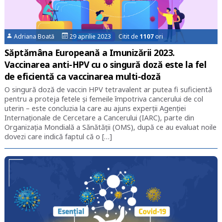
Adriana Boată
29 aprilie 2023 Citit de
1107
ori
Săptămâna Europeană a Imunizării 2023.
Vaccinarea anti-HPV cu o singură doză este la fel
de eficientă ca vaccinarea multi-doză
O singură doză de vaccin HPV tetravalent ar putea fi suficientă
pentru a proteja fetele și femeile împotriva cancerului de col
uterin – este concluzia la care au ajuns experții Agenției
Internaționale de Cercetare a Cancerului (IARC), parte din
Organizația Mondială a Sănătății (OMS), după ce au evaluat noile
dovezi care indică faptul că o […]