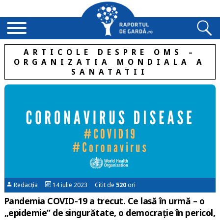
ARTICOLE DESPRE OMS –
ORGANIZATIA MONDIALA A
SANATATII
Redacția
14 iulie 2023 Citit de
520
ori
Pandemia COVID-19 a trecut. Ce lasă în urmă – o
„epidemie” de singurătate, o democrație în pericol,