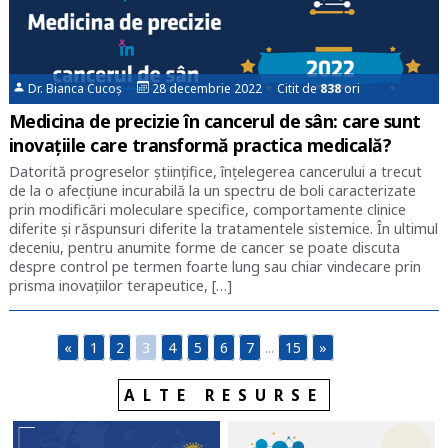
Dr. Bianca Cucoș
28 decembrie 2022 Citit de
838
ori
Medicina de precizie în cancerul de sân: care sunt
inovațiile care transformă practica medicală?
Datorită progreselor științifice, înțelegerea cancerului a trecut
de la o afecțiune incurabilă la un spectru de boli caracterizate
prin modificări moleculare specifice, comportamente clinice
diferite și răspunsuri diferite la tratamentele sistemice. În ultimul
deceniu, pentru anumite forme de cancer se poate discuta
despre control pe termen foarte lung sau chiar vindecare prin
prisma inovațiilor terapeutice, […]
«
1
2
3
4
5
6
7
...
15
»
ALTE RESURSE