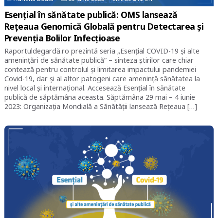
Esențial în sănătate publică: OMS lansează
Rețeaua Genomică Globală pentru Detectarea și
Prevenția Bolilor Infecțioase
Raportuldegardă.ro prezintă seria „Esențial COVID-19 și alte
amenințări de sănătate publică” – sinteza știrilor care chiar
contează pentru controlul și limitarea impactului pandemiei
Covid-19, dar și al altor patogeni care amenință sănătatea la
nivel local și internațional. Accesează Esențial în sănătate
publică de săptămâna aceasta. Săptămâna 29 mai – 4 iunie
2023: Organizația Mondială a Sănătății lansează Rețeaua […]