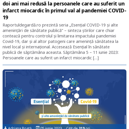
doi ani mai redusă la persoanele care au suferit un
infarct miocardic în primul val al pandemiei COVID-
19
Raportuldegardă.ro prezintă seria „Esențial COVID-19 și alte
amenințări de sănătate publică” – sinteza știrilor care chiar
contează pentru controlul și limitarea impactului pandemiei
Covid-19, dar și al altor patogeni care amenință sănătatea la
nivel local și internațional. Accesează Esențial în sănătate
publică de săptămâna aceasta. Săptămâna 5 – 11 iunie 2023:
Persoanele care au suferit un infarct miocardic […]
Adriana Boată
05 iunie 2023 Citit de
319
ori