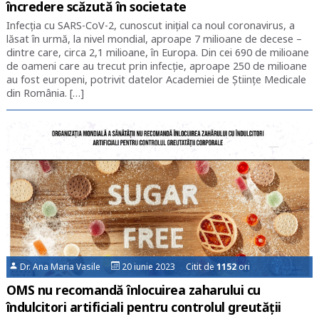
încredere scăzută în societate
Infecția cu SARS-CoV-2, cunoscut inițial ca noul coronavirus, a
lăsat în urmă, la nivel mondial, aproape 7 milioane de decese –
dintre care, circa 2,1 milioane, în Europa. Din cei 690 de milioane
de oameni care au trecut prin infecție, aproape 250 de milioane
au fost europeni, potrivit datelor Academiei de Științe Medicale
din România. […]
Dr. Ana Maria Vasile
20 iunie 2023 Citit de
1152
ori
OMS nu recomandă înlocuirea zaharului cu
îndulcitori artificiali pentru controlul greutății