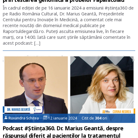
În cadrul ediției de pe 16 ianuarie 2024 a emisiunii #știința360 de
pe Radio România Cultural, Dr. Marius Geantă, Președintele
Centrului pentru Inovație în Medicină, a comentat cele mai
recente noutăți din domeniul medical publicate pe
Raportuldegardă.ro. Puteți asculta emisiunea live, în fiecare
marți, ora 14:00. Iată care sunt știrile săptămânii comentate în
acest podcast: […]
Ruxandra Schitea
12 ianuarie 2024 Citit de
304
ori
Podcast #Știința360. Dr. Marius Geantă, despre
răspunsul diferit al pacienților la tratamentul