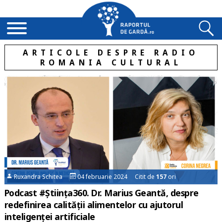
ARTICOLE DESPRE RADIO
ROMANIA CULTURAL
Ruxandra Schitea
04 februarie 2024 Citit de
157
ori
Podcast #Știința360. Dr. Marius Geantă, despre
redefinirea calității alimentelor cu ajutorul
inteligenței artificiale