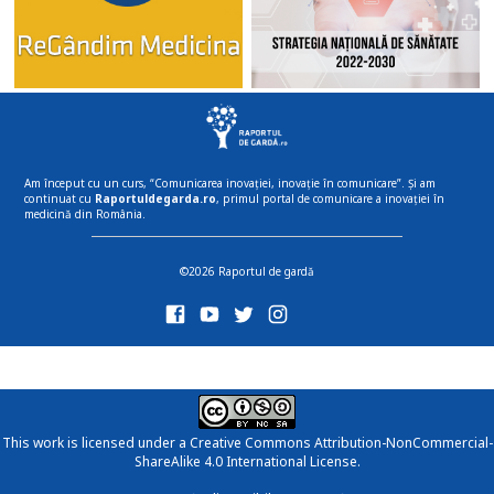
Am început cu un curs, “Comunicarea inovației, inovație în comunicare”. Și am
continuat cu
Raportuldegarda.ro
, primul portal de comunicare a inovației în
medicină din România.
©2026 Raportul de gardă
This work is licensed under a
Creative Commons Attribution-NonCommercial-
ShareAlike 4.0 International License
.