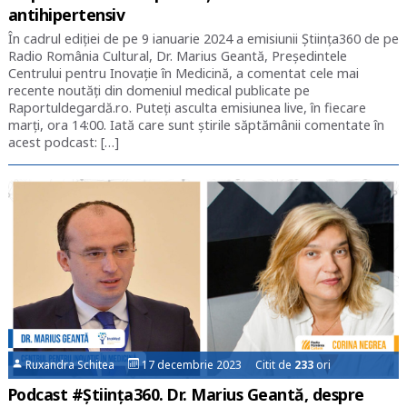
antihipertensiv
În cadrul ediției de pe 9 ianuarie 2024 a emisiunii Știința360 de pe
Radio România Cultural, Dr. Marius Geantă, Președintele
Centrului pentru Inovație în Medicină, a comentat cele mai
recente noutăți din domeniul medical publicate pe
Raportuldegardă.ro. Puteți asculta emisiunea live, în fiecare
marți, ora 14:00. Iată care sunt știrile săptămânii comentate în
acest podcast: […]
Ruxandra Schitea
17 decembrie 2023 Citit de
233
ori
Podcast #Știința360. Dr. Marius Geantă, despre