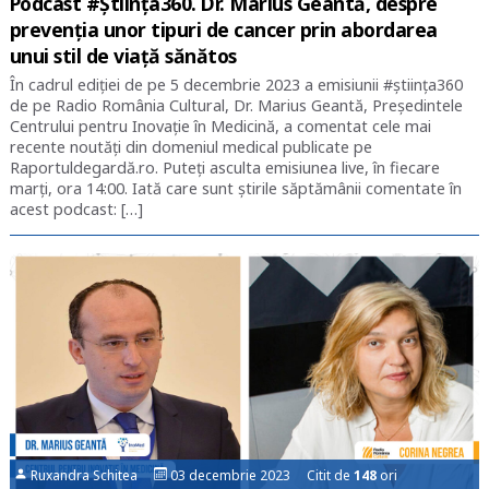
Podcast #Știința360. Dr. Marius Geantă, despre
prevenția unor tipuri de cancer prin abordarea
unui stil de viață sănătos
În cadrul ediției de pe 5 decembrie 2023 a emisiunii #știința360
de pe Radio România Cultural, Dr. Marius Geantă, Președintele
Centrului pentru Inovație în Medicină, a comentat cele mai
recente noutăți din domeniul medical publicate pe
Raportuldegardă.ro. Puteți asculta emisiunea live, în fiecare
marți, ora 14:00. Iată care sunt știrile săptămânii comentate în
acest podcast: […]
Ruxandra Schitea
03 decembrie 2023 Citit de
148
ori