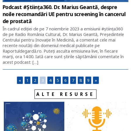
Podcast #Știința360. Dr. Marius Geantă, despre
noile recomandări UE pentru screening în cancerul
de prostată
În cadrul ediției de pe 7 noiembrie 2023 a emisiunii #știința360
de pe Radio România Cultural, Dr. Marius Geantă, Președintele
Centrului pentru Inovație în Medicină, a comentat cele mai
recente noutăți din domeniul medical publicate pe
Raportuldegardă.ro. Puteți asculta emisiunea live, în fiecare
marți, ora 14:00. Iată care sunt știrile săptămânii comentate în
acest podcast: […]
«
1
2
3
4
5
6
7
8
9
»
ALTE RESURSE