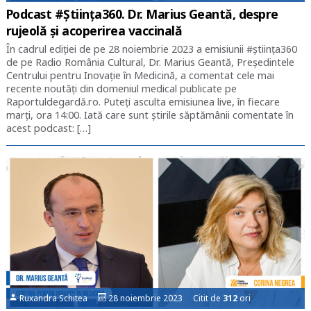
Podcast #Știința360. Dr. Marius Geantă, despre
rujeolă și acoperirea vaccinală
În cadrul ediției de pe 28 noiembrie 2023 a emisiunii #știința360
de pe Radio România Cultural, Dr. Marius Geantă, Președintele
Centrului pentru Inovație în Medicină, a comentat cele mai
recente noutăți din domeniul medical publicate pe
Raportuldegardă.ro. Puteți asculta emisiunea live, în fiecare
marți, ora 14:00. Iată care sunt știrile săptămânii comentate în
acest podcast: […]
Ruxandra Schitea
28 noiembrie 2023 Citit de
312
ori