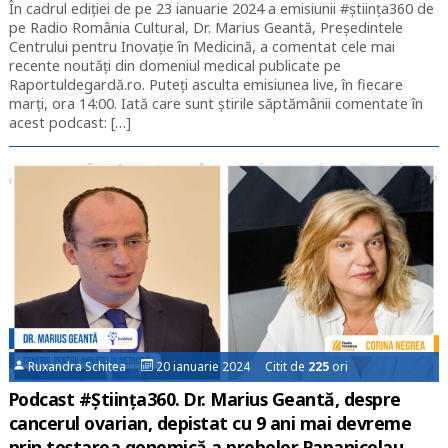
În cadrul ediției de pe 23 ianuarie 2024 a emisiunii #știința360 de
pe Radio România Cultural, Dr. Marius Geantă, Președintele
Centrului pentru Inovație în Medicină, a comentat cele mai
recente noutăți din domeniul medical publicate pe
Raportuldegardă.ro. Puteți asculta emisiunea live, în fiecare
marți, ora 14:00. Iată care sunt știrile săptămânii comentate în
acest podcast: […]
Ruxandra Schitea
20 ianuarie 2024 Citit de
225
ori
Podcast #Știința360. Dr. Marius Geantă, despre
cancerul ovarian, depistat cu 9 ani mai devreme
prin testarea genomică a probelor Papanicolau