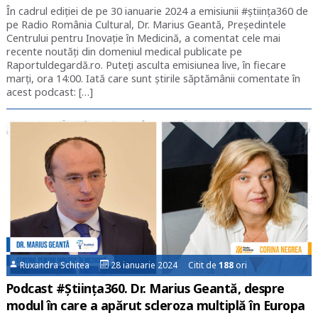
În cadrul ediției de pe 30 ianuarie 2024 a emisiunii #știința360 de
pe Radio România Cultural, Dr. Marius Geantă, Președintele
Centrului pentru Inovație în Medicină, a comentat cele mai
recente noutăți din domeniul medical publicate pe
Raportuldegardă.ro. Puteți asculta emisiunea live, în fiecare
marți, ora 14:00. Iată care sunt știrile săptămânii comentate în
acest podcast: […]
Ruxandra Schitea
28 ianuarie 2024 Citit de
188
ori
Podcast #Știința360. Dr. Marius Geantă, despre
modul în care a apărut scleroza multiplă în Europa