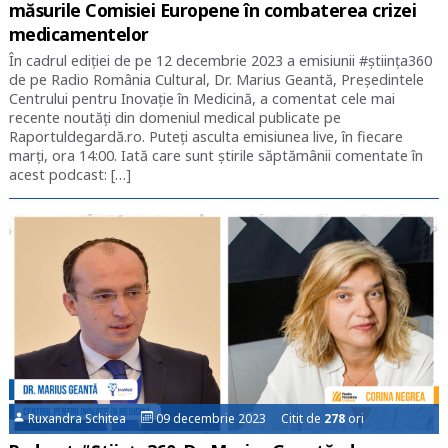
măsurile Comisiei Europene în combaterea crizei
medicamentelor
În cadrul ediției de pe 12 decembrie 2023 a emisiunii #știința360
de pe Radio România Cultural, Dr. Marius Geantă, Președintele
Centrului pentru Inovație în Medicină, a comentat cele mai
recente noutăți din domeniul medical publicate pe
Raportuldegardă.ro. Puteți asculta emisiunea live, în fiecare
marți, ora 14:00. Iată care sunt știrile săptămânii comentate în
acest podcast: […]
Ruxandra Schitea
09 decembrie 2023 Citit de
278
ori