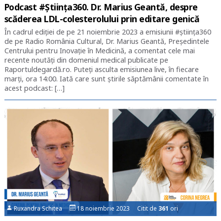
Podcast #Știința360. Dr. Marius Geantă, despre
scăderea LDL-colesterolului prin editare genică
În cadrul ediției de pe 21 noiembrie 2023 a emisiunii #știința360
de pe Radio România Cultural, Dr. Marius Geantă, Președintele
Centrului pentru Inovație în Medicină, a comentat cele mai
recente noutăți din domeniul medical publicate pe
Raportuldegardă.ro. Puteți asculta emisiunea live, în fiecare
marți, ora 14:00. Iată care sunt știrile săptămânii comentate în
acest podcast: […]
Ruxandra Schitea
18 noiembrie 2023 Citit de
361
ori