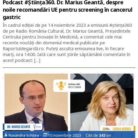
Podcast #Știința360. Dr. Marius Geantă, despre
noile recomandări UE pentru screening în cancerul
gastric
În cadrul ediției de pe 14 noiembrie 2023 a emisiunii #știința360
de pe Radio România Cultural, Dr. Marius Geantă, Președintele
Centrului pentru Inovație în Medicină, a comentat cele mai
recente noutăți din domeniul medical publicate pe
Raportuldegardă.ro. Puteți asculta emisiunea live, în fiecare
marți, ora 14:00. Iată care sunt știrile săptămânii comentate în
acest podcast: […]
Ruxandra Schitea
10 noiembrie 2023 Citit de
343
ori