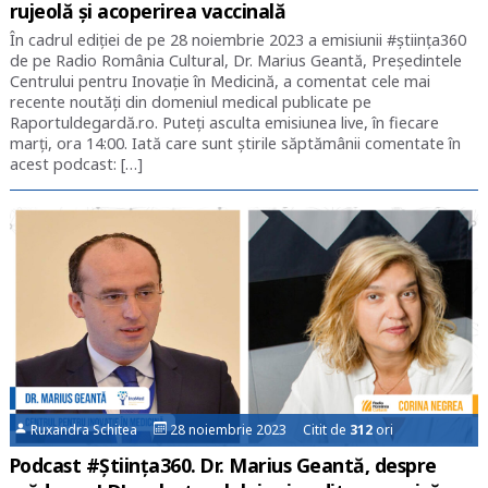
rujeolă și acoperirea vaccinală
În cadrul ediției de pe 28 noiembrie 2023 a emisiunii #știința360
de pe Radio România Cultural, Dr. Marius Geantă, Președintele
Centrului pentru Inovație în Medicină, a comentat cele mai
recente noutăți din domeniul medical publicate pe
Raportuldegardă.ro. Puteți asculta emisiunea live, în fiecare
marți, ora 14:00. Iată care sunt știrile săptămânii comentate în
acest podcast: […]
Ruxandra Schitea
28 noiembrie 2023 Citit de
312
ori
Podcast #Știința360. Dr. Marius Geantă, despre