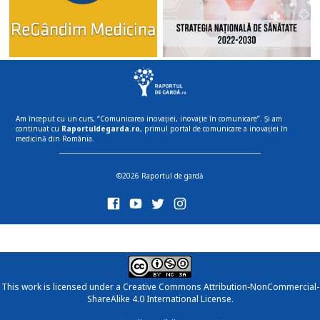
Am început cu un curs, “Comunicarea inovației, inovație în comunicare”. Și am
continuat cu
Raportuldegarda.ro
, primul portal de comunicare a inovației în
medicină din România.
©2026 Raportul de gardă
This work is licensed under a
Creative Commons Attribution-NonCommercial-
ShareAlike 4.0 International License
.