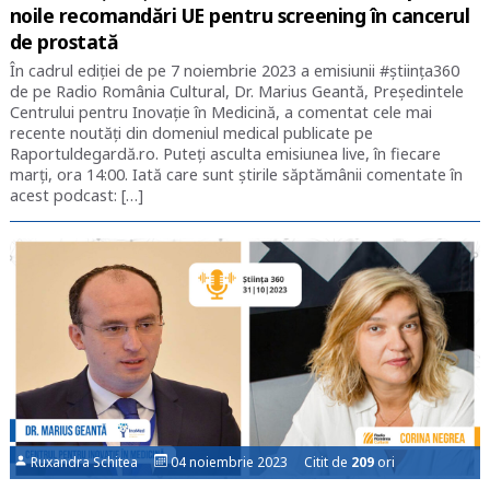
noile recomandări UE pentru screening în cancerul
de prostată
În cadrul ediției de pe 7 noiembrie 2023 a emisiunii #știința360
de pe Radio România Cultural, Dr. Marius Geantă, Președintele
Centrului pentru Inovație în Medicină, a comentat cele mai
recente noutăți din domeniul medical publicate pe
Raportuldegardă.ro. Puteți asculta emisiunea live, în fiecare
marți, ora 14:00. Iată care sunt știrile săptămânii comentate în
acest podcast: […]
Ruxandra Schitea
04 noiembrie 2023 Citit de
209
ori