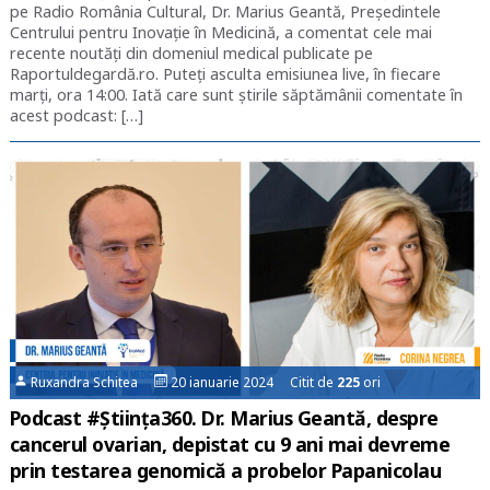
pe Radio România Cultural, Dr. Marius Geantă, Președintele
Centrului pentru Inovație în Medicină, a comentat cele mai
recente noutăți din domeniul medical publicate pe
Raportuldegardă.ro. Puteți asculta emisiunea live, în fiecare
marți, ora 14:00. Iată care sunt știrile săptămânii comentate în
acest podcast: […]
Ruxandra Schitea
20 ianuarie 2024 Citit de
225
ori
Podcast #Știința360. Dr. Marius Geantă, despre
cancerul ovarian, depistat cu 9 ani mai devreme
prin testarea genomică a probelor Papanicolau