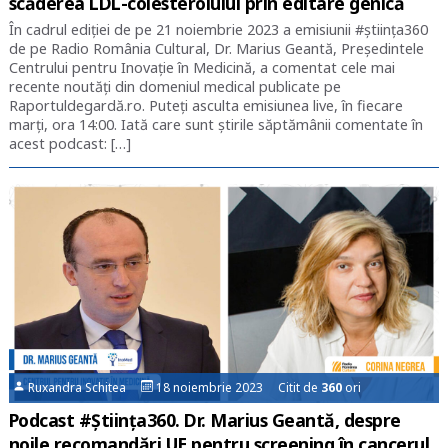
scăderea LDL-colesterolului prin editare genică
În cadrul ediției de pe 21 noiembrie 2023 a emisiunii #știința360
de pe Radio România Cultural, Dr. Marius Geantă, Președintele
Centrului pentru Inovație în Medicină, a comentat cele mai
recente noutăți din domeniul medical publicate pe
Raportuldegardă.ro. Puteți asculta emisiunea live, în fiecare
marți, ora 14:00. Iată care sunt știrile săptămânii comentate în
acest podcast: […]
Ruxandra Schitea
18 noiembrie 2023 Citit de
360
ori
Podcast #Știința360. Dr. Marius Geantă, despre
noile recomandări UE pentru screening în cancerul