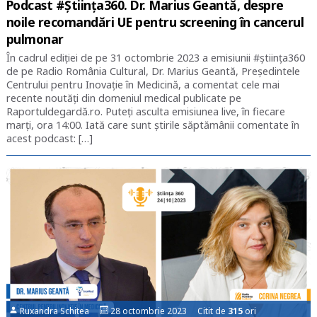
Podcast #Știința360. Dr. Marius Geantă, despre
noile recomandări UE pentru screening în cancerul
pulmonar
În cadrul ediției de pe 31 octombrie 2023 a emisiunii #știința360
de pe Radio România Cultural, Dr. Marius Geantă, Președintele
Centrului pentru Inovație în Medicină, a comentat cele mai
recente noutăți din domeniul medical publicate pe
Raportuldegardă.ro. Puteți asculta emisiunea live, în fiecare
marți, ora 14:00. Iată care sunt știrile săptămânii comentate în
acest podcast: […]
Ruxandra Schitea
28 octombrie 2023 Citit de
315
ori