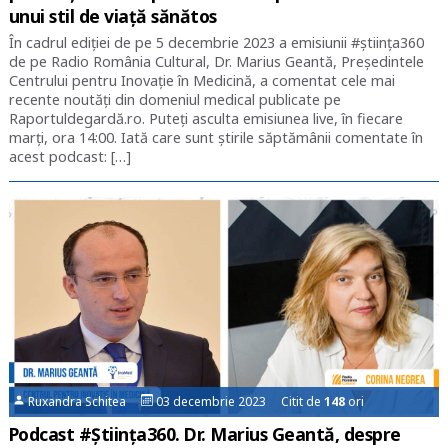
unui stil de viață sănătos
În cadrul ediției de pe 5 decembrie 2023 a emisiunii #știința360
de pe Radio România Cultural, Dr. Marius Geantă, Președintele
Centrului pentru Inovație în Medicină, a comentat cele mai
recente noutăți din domeniul medical publicate pe
Raportuldegardă.ro. Puteți asculta emisiunea live, în fiecare
marți, ora 14:00. Iată care sunt știrile săptămânii comentate în
acest podcast: […]
Ruxandra Schitea
03 decembrie 2023 Citit de
148
ori
Podcast #Știința360. Dr. Marius Geantă, despre