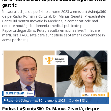
gastric
În cadrul ediției de pe 14 noiembrie 2023 a emisiunii #știința360
de pe Radio România Cultural, Dr. Marius Geantă, Președintele
Centrului pentru Inovație în Medicină, a comentat cele mai
recente noutăți din domeniul medical publicate pe
Raportuldegardă.ro. Puteți asculta emisiunea live, în fiecare
marți, ora 14:00. Iată care sunt știrile săptămânii comentate în
acest podcast: […]
Ruxandra Schitea
10 noiembrie 2023 Citit de
343
ori
Podcast #Știința360. Dr. Marius Geantă, despre