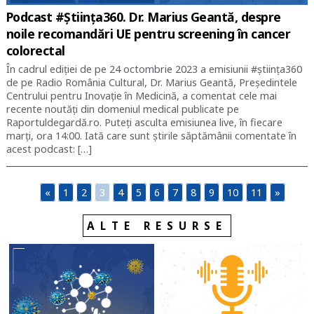
Podcast #Știința360. Dr. Marius Geantă, despre
noile recomandări UE pentru screening în cancer
colorectal
În cadrul ediției de pe 24 octombrie 2023 a emisiunii #știința360
de pe Radio România Cultural, Dr. Marius Geantă, Președintele
Centrului pentru Inovație în Medicină, a comentat cele mai
recente noutăți din domeniul medical publicate pe
Raportuldegardă.ro. Puteți asculta emisiunea live, în fiecare
marți, ora 14:00. Iată care sunt știrile săptămânii comentate în
acest podcast: […]
«
1
2
3
4
5
6
7
8
9
10
11
»
ALTE RESURSE