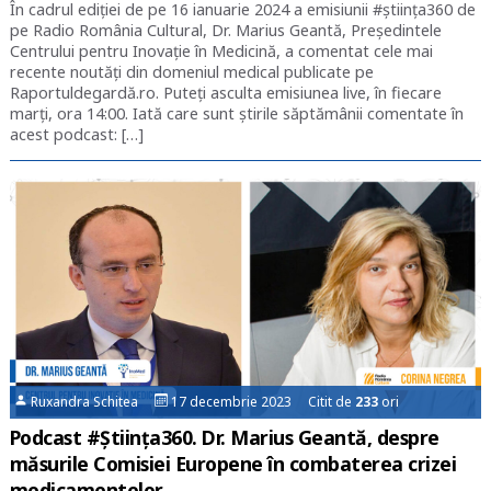
În cadrul ediției de pe 16 ianuarie 2024 a emisiunii #știința360 de
pe Radio România Cultural, Dr. Marius Geantă, Președintele
Centrului pentru Inovație în Medicină, a comentat cele mai
recente noutăți din domeniul medical publicate pe
Raportuldegardă.ro. Puteți asculta emisiunea live, în fiecare
marți, ora 14:00. Iată care sunt știrile săptămânii comentate în
acest podcast: […]
Ruxandra Schitea
17 decembrie 2023 Citit de
233
ori
Podcast #Știința360. Dr. Marius Geantă, despre
măsurile Comisiei Europene în combaterea crizei
medicamentelor