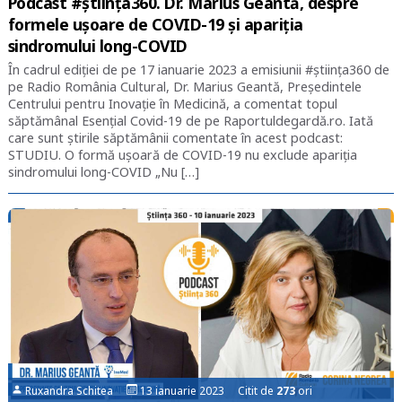
Podcast #știința360. Dr. Marius Geantă, despre
formele ușoare de COVID-19 și apariția
sindromului long-COVID
În cadrul ediției de pe 17 ianuarie 2023 a emisiunii #știința360 de
pe Radio România Cultural, Dr. Marius Geantă, Președintele
Centrului pentru Inovație în Medicină, a comentat topul
săptămânal Esențial Covid-19 de pe Raportuldegardă.ro. Iată
care sunt știrile săptămânii comentate în acest podcast:
STUDIU. O formă ușoară de COVID-19 nu exclude apariția
sindromului long-COVID „Nu […]
Ruxandra Schitea
13 ianuarie 2023 Citit de
273
ori