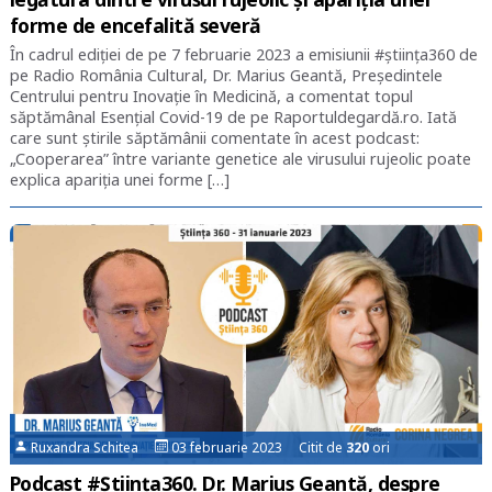
forme de encefalită severă
În cadrul ediției de pe 7 februarie 2023 a emisiunii #știința360 de
pe Radio România Cultural, Dr. Marius Geantă, Președintele
Centrului pentru Inovație în Medicină, a comentat topul
săptămânal Esențial Covid-19 de pe Raportuldegardă.ro. Iată
care sunt știrile săptămânii comentate în acest podcast:
„Cooperarea” între variante genetice ale virusului rujeolic poate
explica apariția unei forme […]
Ruxandra Schitea
03 februarie 2023 Citit de
320
ori
Podcast #Știința360. Dr. Marius Geantă, despre