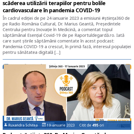
scăderea utilizării terapiilor pentru bolile
cardiovasculare în pandemia COVID-19
În cadrul ediției de pe 24 ianuarie 2023 a emisiunii #știința360 de
pe Radio România Cultural, Dr. Marius Geantă, Președintele
Centrului pentru Inovație în Medicină, a comentat topul
săptămânal Esențial Covid-19 de pe Raportuldegardă.ro. Iată
care sunt știrile săptămânii comentate în acest podcast:
Pandemia COVID-19 a crescut, în primă fază, interesul populaţiei
pentru sănătatea digitală […]
Ruxandra Schitea
19 ianuarie 2023 Citit de
495
ori