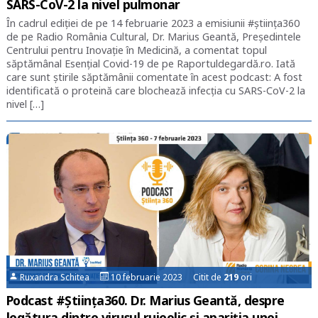
SARS-CoV-2 la nivel pulmonar
În cadrul ediției de pe 14 februarie 2023 a emisiunii #știința360
de pe Radio România Cultural, Dr. Marius Geantă, Președintele
Centrului pentru Inovație în Medicină, a comentat topul
săptămânal Esențial Covid-19 de pe Raportuldegardă.ro. Iată
care sunt știrile săptămânii comentate în acest podcast: A fost
identificată o proteină care blochează infecția cu SARS-CoV-2 la
nivel […]
Ruxandra Schitea
10 februarie 2023 Citit de
219
ori
Podcast #Știința360. Dr. Marius Geantă, despre
legătura dintre virusul rujeolic și apariția unei