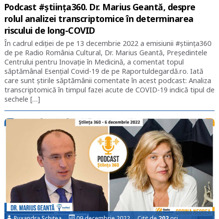
Podcast #știința360. Dr. Marius Geantă, despre
rolul analizei transcriptomice în determinarea
riscului de long-COVID
În cadrul ediției de pe 13 decembrie 2022 a emisiunii #știința360
de pe Radio România Cultural, Dr. Marius Geantă, Președintele
Centrului pentru Inovație în Medicină, a comentat topul
săptămânal Esențial Covid-19 de pe Raportuldegardă.ro. Iată
care sunt știrile săptămânii comentate în acest podcast: Analiza
transcriptomică în timpul fazei acute de COVID-19 indică tipul de
sechele […]
Ruxandra Schitea
09 decembrie 2022 Citit de
202
ori