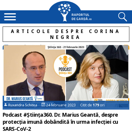
ARTICOLE DESPRE CORINA
NEGREA
Ruxandra Schitea
24 februarie 2023 Citit de
179
ori
Podcast #Știința360. Dr. Marius Geantă, despre
protecția imună dobândită în urma infecției cu
SARS-CoV-2