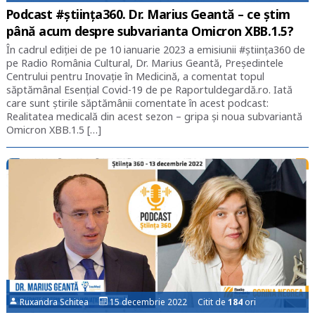
Podcast #știința360. Dr. Marius Geantă – ce știm
până acum despre subvarianta Omicron XBB.1.5?
În cadrul ediției de pe 10 ianuarie 2023 a emisiunii #știința360 de
pe Radio România Cultural, Dr. Marius Geantă, Președintele
Centrului pentru Inovație în Medicină, a comentat topul
săptămânal Esențial Covid-19 de pe Raportuldegardă.ro. Iată
care sunt știrile săptămânii comentate în acest podcast:
Realitatea medicală din acest sezon – gripa și noua subvariantă
Omicron XBB.1.5 […]
Ruxandra Schitea
15 decembrie 2022 Citit de
184
ori