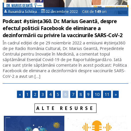
Ruxandra Schitea
02 decembrie 2022 Citit de
149
ori
Podcast #știința360. Dr. Marius Geantă, despre
efectul politicii Facebook de eliminare a
dezinformării cu privire la vaccinurile SARS-CoV-2
În cadrul ediției de pe 29 noiembrie 2022 a emisiunii #știința360
de pe Radio România Cultural, Dr. Marius Geantă, Președintele
Centrului pentru Inovație în Medicină, a comentat topul
săptămânal Esențial Covid-19 de pe Raportuldegardă.ro. Iată
care sunt știrile săptămânii comentate în acest podcast: Politica
Facebook de eliminare a dezinformării despre vaccinurile SARS-
CoV-2 a avut un […]
«
1
2
3
4
5
6
7
8
9
10
11
»
ALTE RESURSE