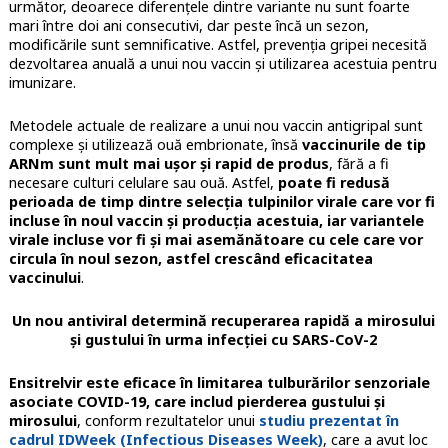
următor, deoarece diferenţele dintre variante nu sunt foarte
mari între doi ani consecutivi, dar peste încă un sezon,
modificările sunt semnificative. Astfel, prevenţia gripei necesită
dezvoltarea anuală a unui nou vaccin şi utilizarea acestuia pentru
imunizare.
Metodele actuale de realizare a unui nou vaccin antigripal sunt
complexe şi utilizează ouă embrionate, însă
vaccinurile de tip
ARNm sunt mult mai uşor şi rapid de produs
, fără a fi
necesare culturi celulare sau ouă. Astfel,
poate fi redusă
perioada de timp dintre selecţia tulpinilor virale care vor fi
incluse în noul vaccin şi producţia acestuia, iar variantele
virale incluse vor fi şi mai asemănătoare cu cele care vor
circula în noul sezon, astfel crescând eficacitatea
vaccinului
.
Un nou antiviral determină recuperarea rapidă a mirosului
şi gustului în urma infecţiei cu SARS-CoV-2
Ensitrelvir este eficace în limitarea tulburărilor senzoriale
asociate COVID-19, care includ pierderea gustului şi
mirosului
, conform rezultatelor unui
studiu prezentat în
cadrul IDWeek (Infectious Diseases Week)
, care a avut loc