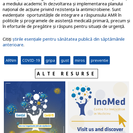
a mediului academic în dezvoltarea și implementarea planului
național de acțiune privind rezistenţa la antimicrobiene. Sunt
evidenţiate oportunitățile de integrare a răspunsului AMR în
politicile și programele de asistență medicală primară, precum și
în eforturile de pregătire și răspuns pentru situații de urgență.
Citiți
știrile esențiale pentru sănătatea publică din săptămânile
anterioare
.
ARNm
COVID-19
gripa
gust
miros
preventie
ALTE RESURSE