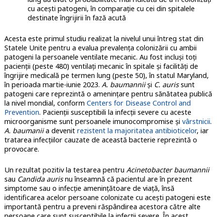
cu aceşti patogeni, în comparaţie cu cei din spitalele
destinate îngrijirii în fază acută
Acesta este primul studiu realizat la nivelul unui întreg stat din
Statele Unite pentru a evalua prevalenţa colonizării cu ambii
patogeni la persoanele ventilate mecanic. Au fost incluşi toţi
pacienţii (peste 480) ventilaţi mecanic în spitale şi facilităţi de
îngrijire medicală pe termen lung (peste 50), în statul Maryland,
în perioada martie-iunie 2023.
A. baumannii
şi
C. auris
sunt
patogeni care reprezintă o ameninţare pentru sănătatea publică
la nivel mondial, conform
Centers for Disease Control and
Prevention
. Pacienţii susceptibili la infecţii severe cu aceste
microorganisme sunt persoanele imunocompromise şi
vârstnicii
.
A. baumanii
a devenit
rezistent la majoritatea antibioticelor
, iar
tratarea infecţiilor cauzate de această bacterie reprezintă o
provocare.
Un rezultat pozitiv la testarea pentru
Acinetobacter baumannii
sau
Candida auris
nu înseamnă că pacientul are în prezent
simptome sau o infecţie ameninţătoare de viaţă, însă
identificarea acelor persoane colonizate cu aceşti patogeni este
importantă pentru a preveni răspândirea acestora către alte
persoane care sunt susceptibile la infecţii severe. În acest