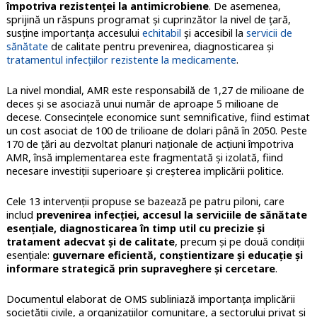
împotriva rezistenţei la antimicrobiene
. De asemenea,
sprijină un răspuns programat şi cuprinzător la nivel de țară,
susține importanța accesului
echitabil
și accesibil la
servicii de
sănătate
de calitate pentru prevenirea, diagnosticarea și
tratamentul infecțiilor rezistente la medicamente
.
La nivel mondial, AMR este responsabilă de 1,27 de milioane de
deces şi se asociază unui număr de aproape 5 milioane de
decese. Consecinţele economice sunt semnificative, fiind estimat
un cost asociat de 100 de trilioane de dolari până în 2050. Peste
170 de ţări au dezvoltat planuri naţionale de acţiuni împotriva
AMR, însă implementarea este fragmentată şi izolată, fiind
necesare investiţii superioare şi creşterea implicării politice.
Cele 13 intervenții propuse se bazează pe patru piloni, care
includ
prevenirea infecţiei, accesul la serviciile de sănătate
esenţiale, diagnosticarea în timp util cu precizie şi
tratament adecvat şi de calitate
, precum şi pe două condiţii
esenţiale:
guvernare eficientă, conştientizare şi educaţie şi
informare strategică prin supraveghere şi cercetare
.
Documentul elaborat de OMS subliniază importanța implicării
societății civile, a organizațiilor comunitare, a sectorului privat și