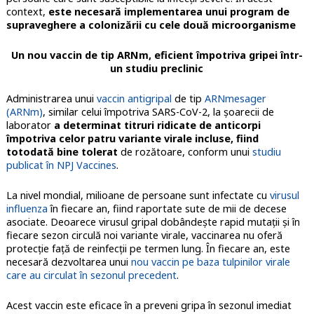
context,
este necesară implementarea unui program de
supraveghere a colonizării cu cele două microorganisme
Un nou vaccin de tip ARNm, eficient împotriva gripei într-
un studiu
preclinic
Administrarea unui
vaccin antigripal
de tip
ARNmesager
(ARNm)
, similar celui împotriva SARS-CoV-2, la şoarecii de
laborator
a determinat titruri ridicate de anticorpi
împotriva celor patru variante virale incluse, fiind
totodată bine tolerat
de rozătoare, conform unui
studiu
publicat în NPJ Vaccines
.
La nivel mondial, milioane de persoane sunt infectate cu
virusul
influenza
în fiecare an, fiind raportate sute de mii de decese
asociate. Deoarece virusul gripal dobândeşte rapid mutaţii şi în
fiecare sezon circulă noi variante virale, vaccinarea nu oferă
protecţie faţă de reinfecţii pe termen lung. În fiecare an, este
necesară dezvoltarea unui
nou vaccin pe baza tulpinilor virale
care au circulat în sezonul precedent
.
Acest vaccin este eficace în a preveni gripa în sezonul imediat