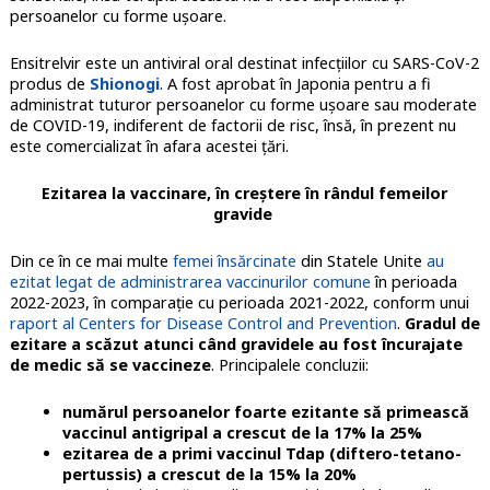
persoanelor cu forme uşoare.
Ensitrelvir este un antiviral oral destinat infecţiilor cu SARS-CoV-2
produs de
Shionogi
. A fost aprobat în Japonia pentru a fi
administrat tuturor persoanelor cu forme uşoare sau moderate
de COVID-19, indiferent de factorii de risc, însă, în prezent nu
este comercializat în afara acestei ţări.
Ezitarea la vaccinare, în creştere în rândul femeilor
gravide
Din ce în ce mai multe
femei însărcinate
din Statele Unite
au
ezitat legat de administrarea vaccinurilor comune
în perioada
2022-2023, în comparaţie cu perioada 2021-2022, conform unui
raport al Centers for Disease Control and Prevention
.
Gradul de
ezitare a scăzut atunci când gravidele au fost încurajate
de medic să se vaccineze
. Principalele concluzii:
numărul persoanelor foarte ezitante să primească
vaccinul antigripal a crescut de la 17% la 25%
ezitarea de a primi vaccinul Tdap (diftero-tetano-
pertussis) a crescut de la 15% la 20%