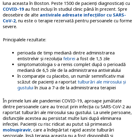
luna aceasta în Boston. Peste 1500 de pacienţi diagnosticaţi cu
COVID-19
au fost incluşi în studiul clinic până în prezent. Spre
deosebire de alte
antivirale adresate infecţiilor cu SARS-
CoV-2
, nu este o terapie rezervată pentru persoanele cu forme
severe.
Principalele rezultate:
perioada de timp mediană dintre administrarea
entistrelvir şi rezoluţia
febrei
a fost de 1,5 zile
simptomatologia s-a remis complet după o perioadă
mediană de 6,5 zile de la administrarea antiviralului
în comparaţie cu placebo, un număr semnificativ mai
scăzut de pacienţi a raportat
tulburări ale mirosului şi
gustului
în ziua a 7-a de la administrarea terapiei
În primele luni ale pandemiei COVID-19, aproape jumătate
dintre persoanele care au trecut prin infecţia cu SARS-CoV-2 au
raportat tulburări ale mirosului sau gustului. La unele persoane,
disfuncţiile acestea au persistat multe luni după eliminarea
infecţiei. Pacienţii cu risc ridicat au putut să primească
molnupiravir
, care a îndepărtat rapid aceste tulburări
senzoriale, însă terapia aceasta nu a fost disponibilă şi