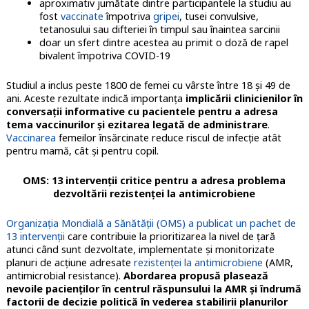
aproximativ jumătate dintre participantele la studiu au
fost
vaccinate
împotriva
gripei
, tusei convulsive,
tetanosului sau difteriei în timpul sau înaintea sarcinii
doar un sfert dintre acestea au primit o doză de rapel
bivalent împotriva COVID-19
Studiul a inclus peste 1800 de femei cu vârste între 18 şi 49 de
ani. Aceste rezultate indică importanţa
implicării clinicienilor în
conversaţii informative cu pacientele pentru a adresa
tema vaccinurilor şi ezitarea legată de administrare
.
Vaccinarea
femeilor însărcinate reduce riscul de infecţie atât
pentru mamă, cât şi pentru copil.
OMS: 13 intervenţii critice pentru a adresa problema
dezvoltării rezistenţei la antimicrobiene
Organizaţia Mondială a Sănătăţii (OMS) a publicat un pachet de
13 intervenţii
care contribuie la prioritizarea la nivel de ţară
atunci când sunt dezvoltate, implementate şi monitorizate
planuri de acţiune adresate
rezistenţei la antimicrobiene
(AMR,
antimicrobial resistance).
Abordarea propusă plasează
nevoile pacienţilor în centrul răspunsului la AMR şi îndrumă
factorii de decizie politică în vederea stabilirii planurilor