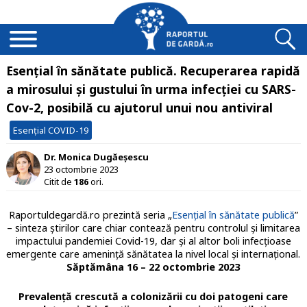
Esențial în sănătate publică. Recuperarea rapidă
a mirosului şi gustului în urma infecţiei cu SARS-
Cov-2, posibilă cu ajutorul unui nou antiviral
Esențial COVID-19
Dr. Monica Dugăeșescu
23 octombrie 2023
Citit de
186
ori.
Raportuldegardă.ro prezintă seria „
Esențial în sănătate publică
”
– sinteza știrilor care chiar contează pentru controlul și limitarea
impactului pandemiei Covid-19, dar și al altor boli infecțioase
emergente care amenință sănătatea la nivel local și internațional.
Săptămâna 16 – 22 octombrie 2023
Prevalenţă crescută a colonizării cu doi patogeni care