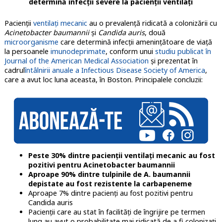
determină infecţii severe la pacienţii ventilaţi
Pacienţii
ventilaţi mecanic
au o prevalenţă ridicată a colonizării cu
Acinetobacter baumannii
şi
Candida auris
, două
microorganisme
care determină infecţii ameninţătoare de viaţă
la persoanele
imunodeprimate
, conform unui
studiu publicat în
Journal of the American Medical Association
şi prezentat în
cadrul
întâlnirii anuale a Infectious Disease Society of America
,
care a avut loc luna aceasta, în Boston. Principalele concluzii:
Peste 30% dintre pacienţii ventilaţi mecanic au fost
pozitivi pentru Acinetobacter baumannii
Aproape 90% dintre tulpinile de A. baumannii
depistate au fost rezistente la carbapeneme
Aproape 7% dintre pacienţi au fost pozitivi pentru
Candida auris
Pacienţii care au stat în facilităţi de îngrijire pe termen
lung au avut o probabilitate mai ridicată de a fi colonizaţi